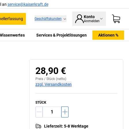
l an
service@kaiserkraft.de
Konto
ellerfassung
Geschäftskunden
Anmelden
Wissenwertes
Services & Projektlösungen
Aktionen %
28,90 €
Preis /
Stück
(netto)
zzgl. Versandkosten
STÜCK
Lieferzeit
:
5-8 Werktage