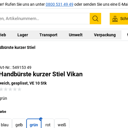
er! Rufen Sie uns an unter
0800 531 49 49
oder senden Sie uns eine E-Mai
Schn
Suchen
rieb
Lager
Transport
Umwelt
Verpackung
bürste kurzer Stiel
Art-Nr.: 549153 49
Handbürste kurzer Stiel Vikan
weich, gesplisst, VE 10 Stk
grün
arbe
blau
gelb
grün
rot
weiß