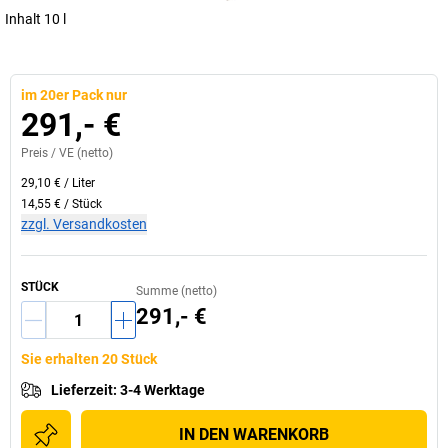
Inhalt 10 l
im 20er Pack nur
291,- €
Preis /
VE
(netto)
29,10 €
/
Liter
14,55 €
/
Stück
zzgl. Versandkosten
STÜCK
Summe (netto)
291,- €
Sie erhalten 20 Stück
Lieferzeit
:
3-4 Werktage
IN DEN WARENKORB