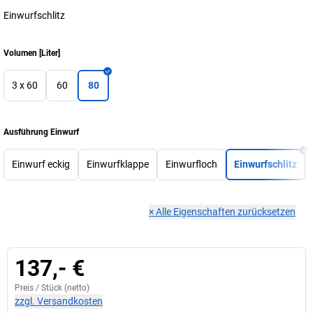
Einwurfschlitz
Volumen
[
Liter
]
3 x 60
60
80
Ausführung Einwurf
Einwurf eckig
Einwurfklappe
Einwurfloch
Einwurfschlitz
×
Alle Eigenschaften zurücksetzen
137,- €
Preis /
Stück
(netto)
zzgl. Versandkosten