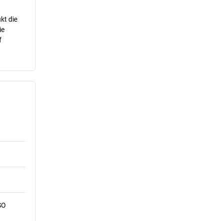
kt die
ie
f
SO