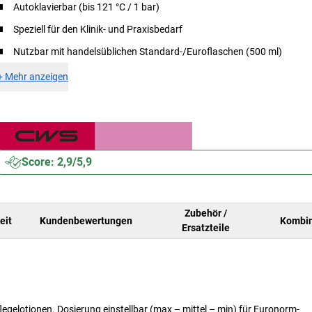
Autoklavierbar (bis 121 °C / 1 bar)
Speziell für den Klinik- und Praxisbedarf
Nutzbar mit handelsüblichen Standard-/Euroflaschen (500 ml)
+
Mehr anzeigen
Score: 2,9/5,9
Zubehör /
eit
Kundenbewertungen
Kombin
Ersatzteile
legelotionen. Dosierung einstellbar (max – mittel – min) für Euronorm-