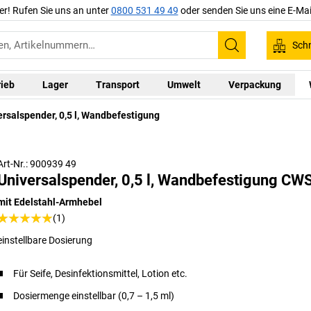
er! Rufen Sie uns an unter
0800 531 49 49
oder senden Sie uns eine E-Mai
Schn
Suchen
rieb
Lager
Transport
Umwelt
Verpackung
ersalspender, 0,5 l, Wandbefestigung
Art-Nr.: 900939 49
Universalspender, 0,5 l, Wandbefestigung CW
mit Edelstahl-Armhebel
(1)
einstellbare Dosierung
Für Seife, Desinfektionsmittel, Lotion etc.
Dosiermenge einstellbar (0,7 – 1,5 ml)