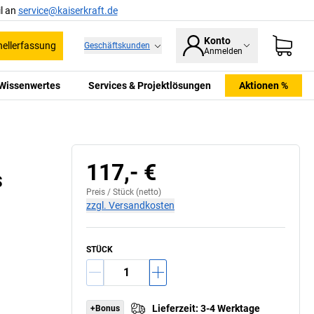
l an
service@kaiserkraft.de
Konto
ellerfassung
Geschäftskunden
Anmelden
Wissenwertes
Services & Projektlösungen
Aktionen %
117,- €
S
Preis /
Stück
(netto)
zzgl. Versandkosten
STÜCK
Lieferzeit
:
3-4 Werktage
+Bonus