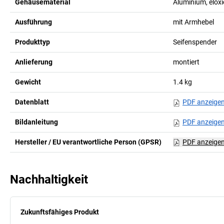
Gehäusematerial
Aluminium, eloxi
Ausführung
mit Armhebel
Produkttyp
Seifenspender
Anlieferung
montiert
Gewicht
1.4
kg
Datenblatt
PDF anzeige
Bildanleitung
PDF anzeige
Hersteller / EU verantwortliche Person (GPSR)
PDF anzeige
Nachhaltigkeit
Zukunftsfähiges Produkt