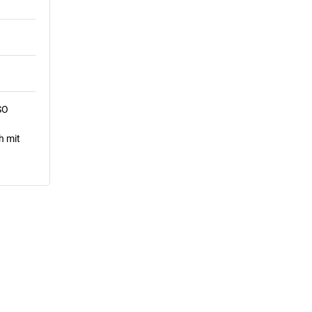
SO
h mit