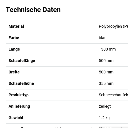
Technische Daten
Material
Polypropylen (P
Farbe
blau
Länge
1300
mm
Schaufellänge
500
mm
Breite
500
mm
Schaufelhöhe
355
mm
Produkttyp
Schneeschaufel
Anlieferung
zerlegt
Gewicht
1.2
kg