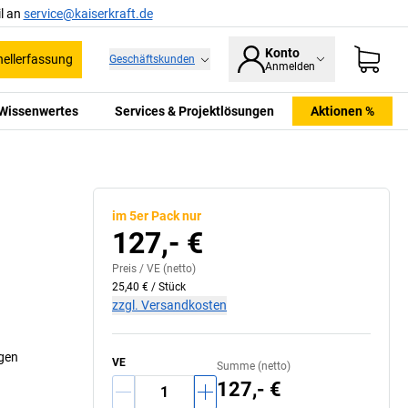
l an
service@kaiserkraft.de
Konto
ellerfassung
Geschäftskunden
Anmelden
Wissenwertes
Services & Projektlösungen
Aktionen %
im 5er Pack nur
127,- €
Preis /
VE
(netto)
25,40 €
/
Stück
zzgl. Versandkosten
ngen
VE
Summe (netto)
127,- €