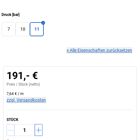
Druck
[
bar
]
7
10
11
×
Alle Eigenschaften zurücksetzen
191,- €
Preis /
Stück
(netto)
7,64 €
/
m
zzgl. Versandkosten
STÜCK