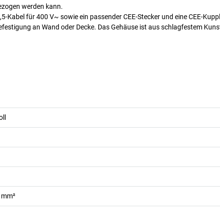
ngezogen werden kann.
5-Kabel für 400 V~ sowie ein passender CEE-Stecker und eine CEE-Kuppl
efestigung an Wand oder Decke. Das Gehäuse ist aus schlagfestem Kuns
oll
5 mm²