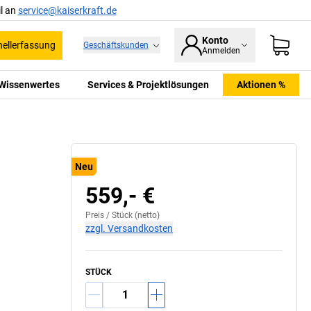
l an
service@kaiserkraft.de
Konto
ellerfassung
Geschäftskunden
Anmelden
Wissenwertes
Services & Projektlösungen
Aktionen %
Neu
559,- €
Preis /
Stück
(netto)
zzgl. Versandkosten
STÜCK