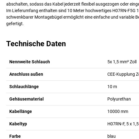
abschalten, sodass das Kabel jederzeit flexibel ausgezogen oder ei
Im Lieferumfang enthalten sind 10 Meter hochwertiges H07RN-F5G 1,
schwenkbarer Montagebügel ermöglicht eine einfache und variable B
gefertigt.
Technische Daten
Nennweite Schlauch
5x 1,5 mm²
Zoll
Anschluss außen
CEE-Kupplung
Z
Schlauchlänge
10
m
Gehäusematerial
Polyurethan
Kabellänge
10000
mm
Kabeltyp
H07RN-F, 5 x 1,
Farbe
blau