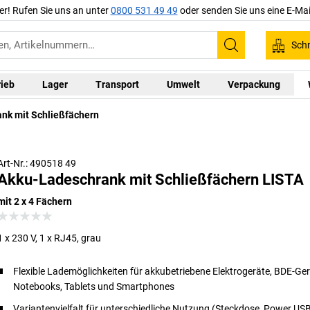
er! Rufen Sie uns an unter
0800 531 49 49
oder senden Sie uns eine E-Mai
Schn
Suchen
rieb
Lager
Transport
Umwelt
Verpackung
nk mit Schließfächern
Art-Nr.: 490518 49
Akku-Ladeschrank mit Schließfächern LISTA
mit 2 x 4 Fächern
1 x 230 V, 1 x RJ45, grau
Flexible Lademöglichkeiten für akkubetriebene Elektrogeräte, BDE-Ger
Notebooks, Tablets und Smartphones
Variantenvielfalt für unterschiedliche Nutzung (Steckdose, Power US