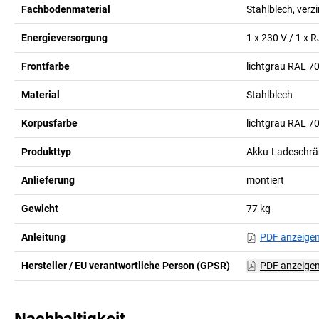
Fachbodenmaterial
Stahlblech, verzi
Energieversorgung
1 x 230 V / 1 x 
Frontfarbe
lichtgrau RAL 7
Material
Stahlblech
Korpusfarbe
lichtgrau RAL 7
Produkttyp
Akku-Ladeschrän
Anlieferung
montiert
Gewicht
77
kg
Anleitung
PDF anzeige
Hersteller / EU verantwortliche Person (GPSR)
PDF anzeige
Nachhaltigkeit