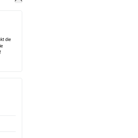
kt die
ie
f