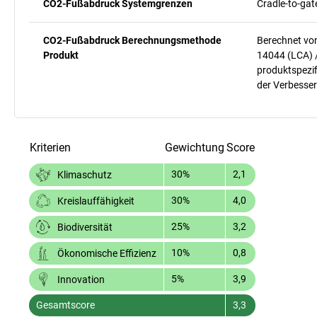
CO2-Fußabdruck Systemgrenzen
Cradle-to-gat
CO2-Fußabdruck Berechnungsmethode
Berechnet vo
Produkt
14044 (LCA) 
produktspezif
der Verbesser
Kriterien
Gewichtung
Score
30%
2,1
Klimaschutz
30%
4,0
Kreislauffähigkeit
25%
3,2
Biodiversität
10%
0,8
Ökonomische Effizienz
5%
3,9
Innovation
Gesamtscore
3,3