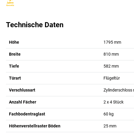
Technische Daten
Höhe
1795
mm
Breite
810
mm
Tiefe
582
mm
Türart
Flügeltür
Verschlussart
Zylinderschloss 
Anzahl Fächer
2 x 4
Stück
Fachbodentraglast
60
kg
Höhenverstellraster Böden
25
mm