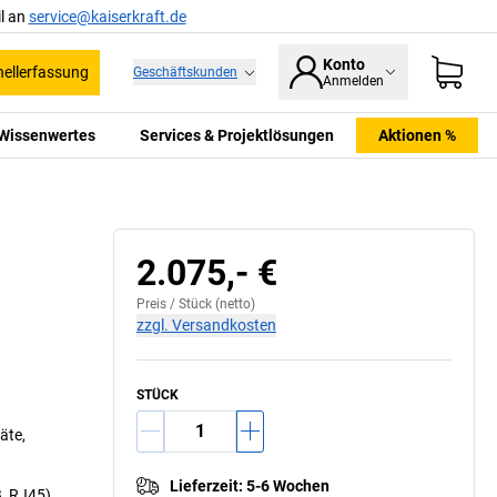
l an
service@kaiserkraft.de
Konto
ellerfassung
Geschäftskunden
Anmelden
Wissenwertes
Services & Projektlösungen
Aktionen %
2.075,- €
Preis /
Stück
(netto)
zzgl. Versandkosten
STÜCK
äte,
Lieferzeit
:
5-6 Wochen
B, RJ45)