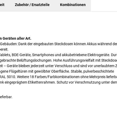
eit
Zubehör / Ersatzteile
Kombinationen
Geräten aller Art.
che Gebäuden: Dank der eingebauten Steckdosen können Akkus während de
ereit.
 Tablets, BDE-Geräte, Smartphones und akkubetriebene Elektrogeräte. Du
 angebrachte Belüftungslochungen. Hohe Ausführungsvielfalt mit Steckdos
 – Geräte bleiben jederzeit unter Verschluss und sind vor unerlaubtem Z
lagene Flügeltüren mit gewölbter Oberfläche. Stabile, pulverbeschichtete
RAL 5010. Weitere 18 Farben/Farbkombinationen ohne Mehrpreis lieferba
dank eingeprägtem Etikettenrahmen. Schutz vor Verschmutzung unter de
eferbar.