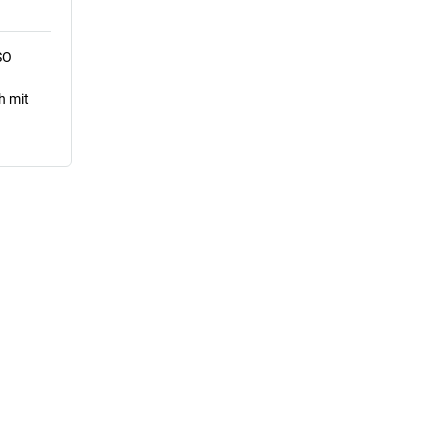
SO
h mit