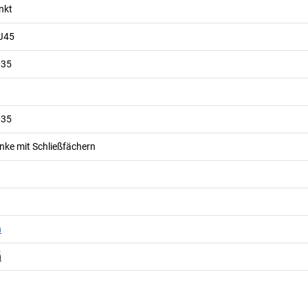
nkt
RJ45
035
035
ke mit Schließfächern
n
n