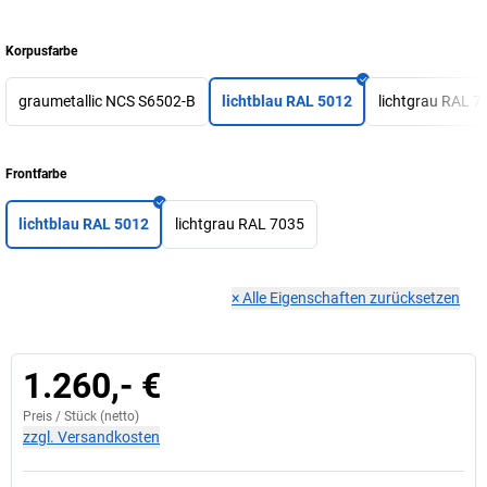
Korpusfarbe
graumetallic NCS S6502-B
lichtblau RAL 5012
lichtgrau RAL 7
Frontfarbe
lichtblau RAL 5012
lichtgrau RAL 7035
×
Alle Eigenschaften zurücksetzen
1.260,- €
Preis /
Stück
(netto)
zzgl. Versandkosten