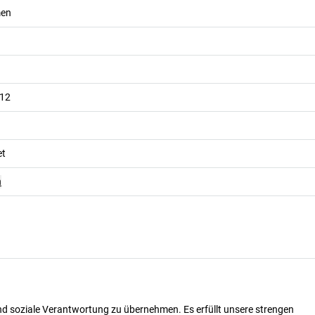
men
012
et
n
nd soziale Verantwortung zu übernehmen. Es erfüllt unsere strengen