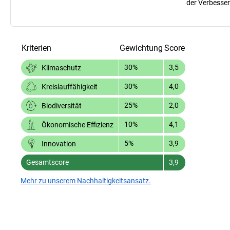
der Verbesser
Kriterien
Gewichtung
Score
30%
3,5
Klimaschutz
30%
4,0
Kreislauffähigkeit
25%
2,0
Biodiversität
10%
4,1
Ökonomische Effizienz
5%
3,9
Innovation
Gesamtscore
3,9
Mehr zu unserem Nachhaltigkeitsansatz.