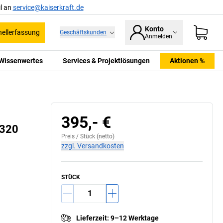
l an
service@kaiserkraft.de
Konto
ellerfassung
Geschäftskunden
Anmelden
Wissenwertes
Services & Projektlösungen
Aktionen %
395,- €
 320
Preis /
Stück
(netto)
zzgl. Versandkosten
STÜCK
Lieferzeit
:
9–12 Werktage