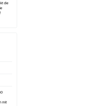
kt die
ie
f
SO
h mit