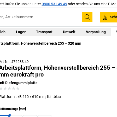
er! Rufen Sie uns an unter
0800 531 49 49
oder senden Sie uns eine E-Mai
Schn
Suchen
rieb
Lager
Transport
Umwelt
Verpackung
itsplattform, Höhenverstellbereich 255 – 320 mm
Einlagen mit Riefengummi
Art-Nr.: 476233 49
Arbeitsplattform, Höhenverstellbereich 255 –
mm eurokraft pro
mit Riefengummiplatte
Plattform LxB 610 x 610 mm, lichtblau
lattformlänge
[
mm
]