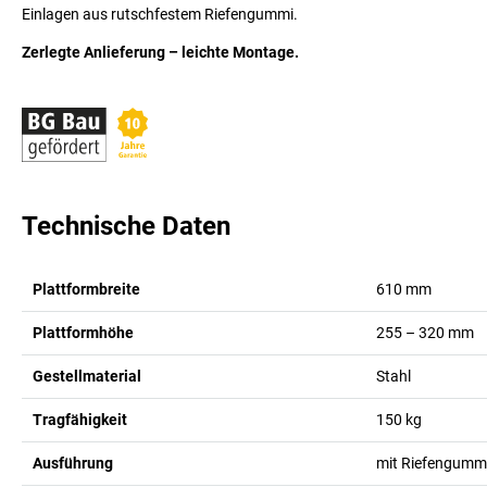
Einlagen aus rutschfestem Riefengummi.
Zerlegte Anlieferung – leichte Montage.
Technische Daten
Plattformbreite
610
mm
Plattformhöhe
255 – 320
mm
Gestellmaterial
Stahl
Tragfähigkeit
150
kg
Ausführung
mit Riefengummi