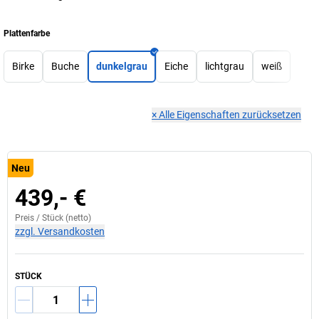
Plattenfarbe
Birke
Buche
dunkelgrau
Eiche
lichtgrau
weiß
×
Alle Eigenschaften zurücksetzen
Neu
439,- €
Preis /
Stück
(netto)
zzgl. Versandkosten
STÜCK