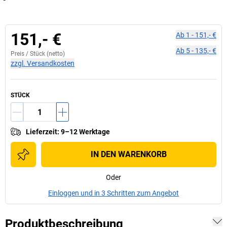
151,- €
Ab
1
-
151,- €
Ab
5
-
135,- €
Preis /
Stück
(netto)
zzgl. Versandkosten
STÜCK
Lieferzeit
:
9–12 Werktage
IN DEN WARENKORB
Oder
Einloggen und in 3 Schritten zum Angebot
Produktbeschreibung