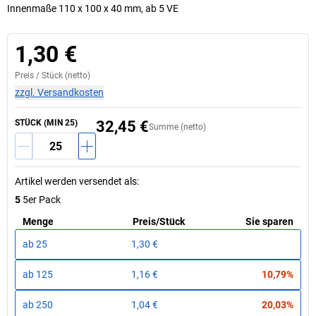
Innenmaße 110 x 100 x 40 mm, ab 5 VE
1,30 €
Preis /
Stück
(netto)
zzgl. Versandkosten
STÜCK (MIN 25)
32,45 €
Summe (netto)
Artikel werden versendet als
:
5
5er Pack
Menge
Preis
/
Stück
Sie sparen
ab
25
1,30 €
ab
125
1,16 €
10,79%
ab
250
1,04 €
20,03%