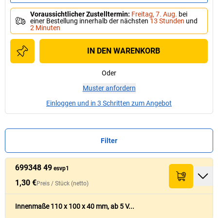
Voraussichtlicher Zustelltermin
:
Freitag, 7. Aug.
bei
einer Bestellung innerhalb der nächsten
13 Stunden
und
2 Minuten
IN DEN WARENKORB
Oder
Muster anfordern
Einloggen und in 3 Schritten zum Angebot
Filter
699348 49
Preis /
Preis /
Stück
Stück
esvp1
Verpackungsgut
Verpackungsgut
Nr.
Nr.
Menge
Menge
L x B x H (mm)
L x B x H (mm)
Summe (netto)
Summe (netto)
Fü
Fü
(netto)
(netto)
max. LxBxH
max. LxBxH
[
[
mm
mm
]
]
1,30 €
Preis /
Stück
(netto)
1,30 €
699348 49
110
x
100
x
40
95 x 85 x 25
32,45 €
esvp1
Innenmaße 110 x 100 x 40 mm, ab 5 V...