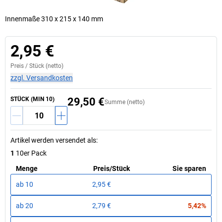
Innenmaße 310 x 215 x 140 mm
2,95 €
Preis /
Stück
(netto)
zzgl. Versandkosten
STÜCK (MIN 10)
29,50 €
Summe (netto)
Artikel werden versendet als
:
1
10er Pack
Menge
Preis
/
Stück
Sie sparen
ab
10
2,95 €
ab
20
2,79 €
5,42%