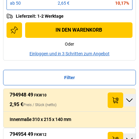
ab
50
2,65 €
10,17%
Lieferzeit
:
1-2 Werktage
IN DEN WARENKORB
Oder
Einloggen und in 3 Schritten zum Angebot
Filter
794948 49
Preis /
Preis /
Stück
Stück
FKW10
Nr.
Nr.
Menge
Menge
L x B x H (mm)
L x B x H (mm)
Summe (netto)
Summe (netto)
Welligkeit
Welligkeit
(netto)
(netto)
2,95 €
Preis /
Stück
(netto)
2,95 €
794948 49
310
x
215
x
140
1-wellig
29,50 €
FKW10
Innenmaße 310 x 215 x 140 mm
794954 49
5,19 €
FKW12
794954 49
390
x
290
x
200
2-wellig
51,90 €
FKW12