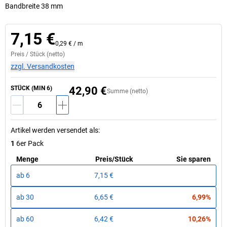
Bandbreite 38 mm
7,15 €
0,29 €
/
m
Preis /
Stück
(netto)
zzgl. Versandkosten
STÜCK (MIN 6)
42,90 €
Summe (netto)
Artikel werden versendet als
:
1
6er Pack
Menge
Preis
/
Stück
Sie sparen
ab
6
7,15 €
ab
30
6,65 €
6,99%
ab
60
6,42 €
10,26%