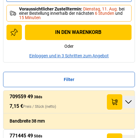
Voraussichtlicher Zustelltermin
:
Dienstag, 11. Aug.
bei
einer Bestellung innerhalb der nächsten
6 Stunden
und
15 Minuten
IN DEN WARENKORB
Oder
Einloggen und in 3 Schritten zum Angebot
Filter
709559 49
Preis /
Preis /
Stück
Stück
38ds
Palettenmenge
Palettenmenge
Nr.
Nr.
Menge
Menge
Bandbreite
Bandbreite
[
[
mm
mm
]
Summe (netto)
]
Summe (netto)
(netto)
(netto)
[
[
VE
VE
]
]
7,15 €
Preis /
Stück
(netto)
7,15 €
709559 49
38
120
42,90 €
38ds
Bandbreite 38 mm
771445 49
10,98 €
50ds
771445 49
50
96
65,90 €
50ds