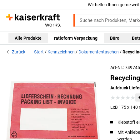
Wir helfen Ihnen gerne weit
Alle Produkte
ratioform Verpackung
Büro
Bet
Zurück
Start
Kennzeichnen
Dokumententaschen
Recycli
Art-Nr.: 74974
Recyclin
Aufdruck Liefe
LxB 175 x 140
Klebstoff e
Mit Anklebe
werden