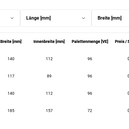
Länge
[
mm
]
Breite
[
mm
]
Breite
Breite
[
[
mm
mm
]
]
Innenbreite
Innenbreite
[
[
mm
mm
]
]
Palettenmenge
Palettenmenge
[
[
VE
VE
]
]
Preis /
Preis /
140
112
96
117
89
96
140
112
96
185
157
72