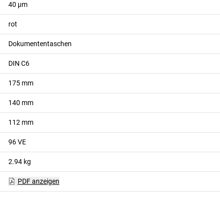
40
µm
rot
Dokumententaschen
DIN C6
175
mm
140
mm
112
mm
96
VE
2.94
kg
PDF anzeigen