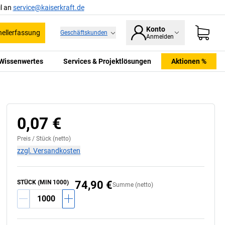
l an
service@kaiserkraft.de
Konto
ellerfassung
Geschäftskunden
Anmelden
Wissenwertes
Services & Projektlösungen
Aktionen %
0,07 €
Preis /
Stück
(netto)
zzgl. Versandkosten
STÜCK (MIN 1000)
74,90 €
Summe (netto)