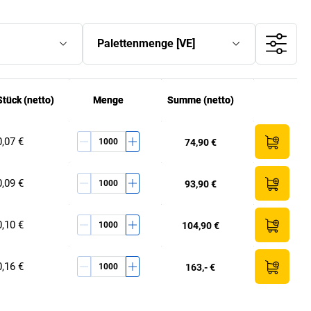
Palettenmenge
[
VE
]
Stück
Stück
(netto)
(netto)
Menge
Menge
Summe (netto)
Summe (netto)
0,07 €
74,90 €
0,09 €
93,90 €
0,10 €
104,90 €
0,16 €
163,- €