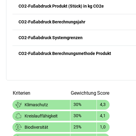
CO2-Fußabdruck Produkt (Stück) in kg CO2e
CO2-Fußabdruck Berechnungsjahr
CO2-Fußabdruck Systemgrenzen
CO2-Fußabdruck Berechnungsmethode Produkt
Kriterien
Gewichtung
Score
30%
4,3
Klimaschutz
30%
4,1
Kreislauffähigkeit
25%
1,0
Biodiversität