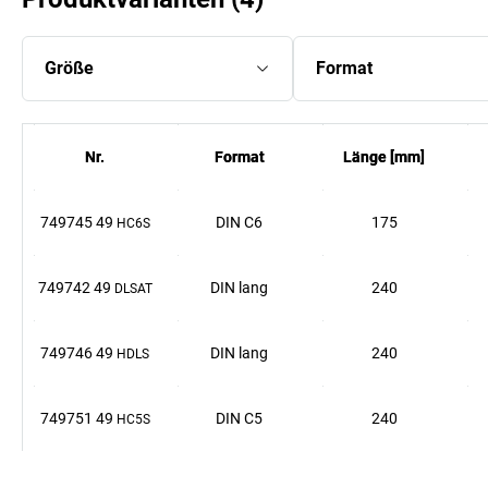
Größe
Format
Nr.
Nr.
Format
Format
Länge
Länge
[
[
mm
mm
]
]
749745 49
DIN C6
175
HC6S
749742 49
DIN lang
240
DLSAT
749746 49
DIN lang
240
HDLS
749751 49
DIN C5
240
HC5S