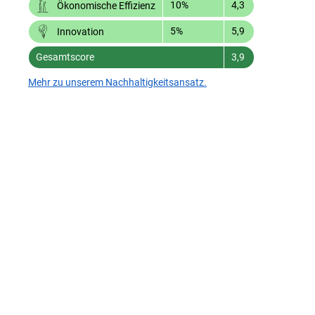
10%
4,3
Ökonomische Effizienz
5%
5,9
Innovation
Gesamtscore
3,9
Mehr zu unserem Nachhaltigkeitsansatz.