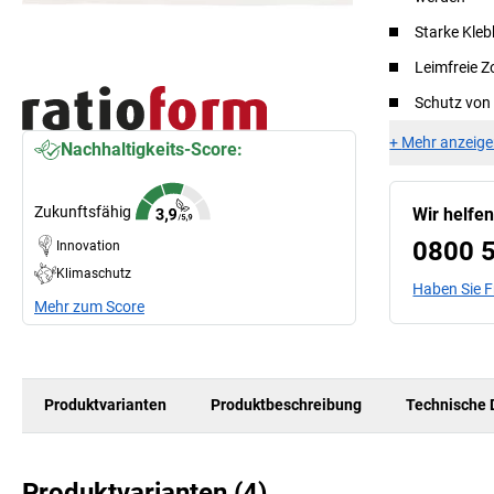
Starke Kleb
Leimfreie Z
Schutz von
+
Mehr anzeig
Nachhaltigkeits-Score:
Zukunftsfähig
Wir helfe
0800 
Innovation
Klimaschutz
Haben Sie 
Mehr zum Score
Produktvarianten
Produktbeschreibung
Technische 
Produktvarianten
(
4
)