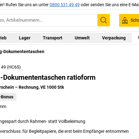
er! Rufen Sie uns an unter
0800 531 49 49
oder senden Sie uns eine E-Mai
Schn
Suchen
rieb
Lager
Transport
Umwelt
Verpackung
ng-Dokumententaschen
5 49 (HC6S)
g-Dokumententaschen ratioform
rschein – Rechnung, VE 1000 Stk
+Bonus
 mm
ingespart durch Rahmen- statt Vollbeleimung
verschluss: für Begleitpapiere, die erst beim Empfänger entnommen