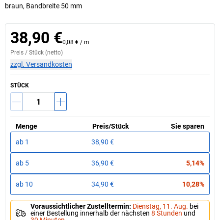
braun, Bandbreite 50 mm
38,90 €
0,08 €
/
m
Preis /
Stück
(netto)
zzgl. Versandkosten
STÜCK
Menge
Preis
/
Stück
Sie sparen
ab
1
38,90 €
ab
5
36,90 €
5,14%
ab
10
34,90 €
10,28%
Voraussichtlicher Zustelltermin
:
Dienstag, 11. Aug.
bei
einer Bestellung innerhalb der nächsten
8 Stunden
und