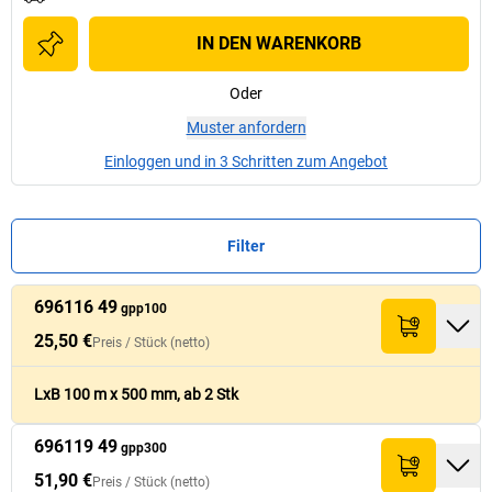
IN DEN WARENKORB
Oder
Muster anfordern
Einloggen und in 3 Schritten zum Angebot
Filter
696116 49
Preis /
Preis /
Stück
Stück
gpp100
Palettenmenge
Palettenmenge
Nr.
Nr.
Menge
Menge
Länge
Länge
[
[
m
m
]
]
Summe (netto)
Summe (netto)
(netto)
(netto)
[
[
Stück
Stück
]
]
25,50 €
Preis /
Stück
(netto)
696116 49
25,50 €
100
120
51,- €
LxB 100 m x 500 mm, ab 2 Stk
gpp100
696119 49
696119 49
51,90 €
gpp300
300
60
51,90 €
gpp300
51,90 €
Preis /
Stück
(netto)