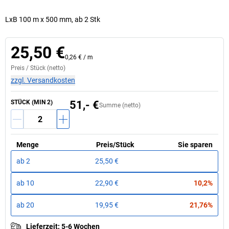
LxB 100 m x 500 mm, ab 2 Stk
25,50 €
0,26 €
/
m
Preis /
Stück
(netto)
zzgl. Versandkosten
STÜCK (MIN 2)
51,- €
Summe (netto)
Menge
Preis
/
Stück
Sie sparen
ab
2
25,50 €
ab
10
22,90 €
10,2%
ab
20
19,95 €
21,76%
Lieferzeit
:
5-6 Wochen