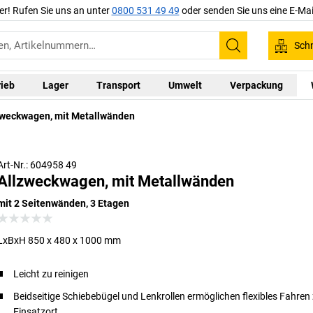
er! Rufen Sie uns an unter
0800 531 49 49
oder senden Sie uns eine E-Mai
Schn
Suchen
rieb
Lager
Transport
Umwelt
Verpackung
zweckwagen, mit Metallwänden
Art-Nr.: 604958 49
Allzweckwagen, mit Metallwänden
mit 2 Seitenwänden, 3 Etagen
LxBxH 850 x 480 x 1000 mm
Leicht zu reinigen
Beidseitige Schiebebügel und Lenkrollen ermöglichen flexibles Fahre
Einsatzort