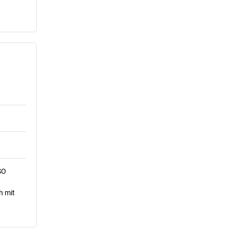
SO
h mit