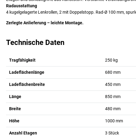
Radausstattung
4 kugelgelagerte Lenkrollen, 2 mit Doppelstopp. Rad-Ø 100 mm, spur
Zerlegte Anlieferung – leichte Montage.
Technische Daten
Tragfähigkeit
250
kg
Ladeflächenlänge
680
mm
Ladeflächenbreite
450
mm
Länge
850
mm
Breite
480
mm
Höhe
1000
mm
Anzahl Etagen
3
Stück