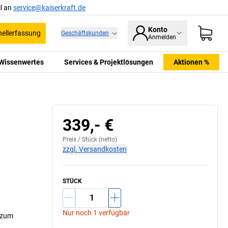
l an
service@kaiserkraft.de
Konto
ellerfassung
Geschäftskunden
Anmelden
Wissenwertes
Services & Projektlösungen
Aktionen %
339,- €
Preis /
Stück
(netto)
zzgl. Versandkosten
STÜCK
Nur noch 1 verfügbar
n zum