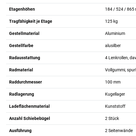
Etagenhöhen
184 / 524 / 865
Tragfähigkeit je Etage
125
kg
Gestellmaterial
Aluminium
Gestellfarbe
alusilber
Radausstattung
4 Lenkrollen, d
Radmaterial
Vollgummi, spur
Raddurchmesser
100
mm
Radlagerung
Kugellager
Ladeflächenmaterial
Kunststoff
Anzahl Schiebebügel
2
Stück
Ausführung
2 Seitenwände