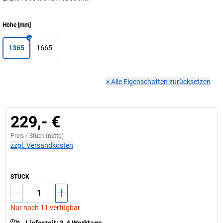
Höhe
[
mm
]
1365
1665
×
Alle Eigenschaften zurücksetzen
229,- €
Preis /
Stück
(netto)
zzgl. Versandkosten
STÜCK
Nur noch 11 verfügbar
Lieferzeit
:
3-4 Werktage