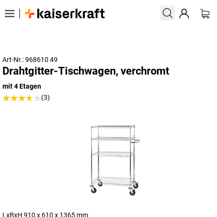
Art-Nr.: 968610 49
Drahtgitter-Tischwagen, verchromt
mit 4 Etagen
(3)
LxBxH 910 x 610 x 1365 mm