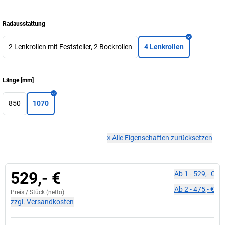
Radausstattung
2 Lenkrollen mit Feststeller, 2 Bockrollen
4 Lenkrollen
Länge
[
mm
]
850
1070
×
Alle Eigenschaften zurücksetzen
529,- €
Ab
1
-
529,- €
Ab
2
-
475,- €
Preis /
Stück
(netto)
zzgl. Versandkosten