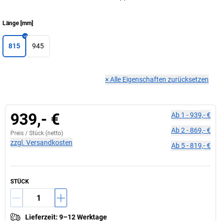
Länge
[
mm
]
815
945
×
Alle Eigenschaften zurücksetzen
939,- €
Ab
1
-
939,- €
Ab
2
-
869,- €
Preis /
Stück
(netto)
zzgl. Versandkosten
Ab
5
-
819,- €
STÜCK
Lieferzeit
:
9–12 Werktage