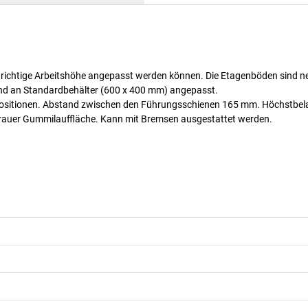
die richtige Arbeitshöhe angepasst werden können. Die Etagenböden sind n
nd an Standardbehälter (600 x 400 mm) angepasst.
n Positionen. Abstand zwischen den Führungsschienen 165 mm. Höchstbe
t grauer Gummilauffläche. Kann mit Bremsen ausgestattet werden.