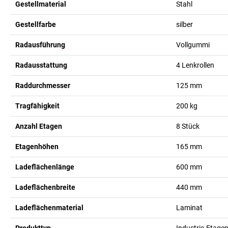
Gestellmaterial
Stahl
Gestellfarbe
silber
Radausführung
Vollgummi
Radausstattung
4 Lenkrollen
Raddurchmesser
125
mm
Tragfähigkeit
200
kg
Anzahl Etagen
8
Stück
Etagenhöhen
165
mm
Ladeflächenlänge
600
mm
Ladeflächenbreite
440
mm
Ladeflächenmaterial
Laminat
Produkttyp
Industrie-Etag