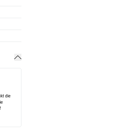
kt die
ie
f