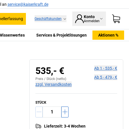
l an
service@kaiserkraft.de
Konto
ellerfassung
Geschäftskunden
Anmelden
Wissenwertes
Services & Projektlösungen
Aktionen %
535,- €
Ab
1
-
535,- €
Ab
5
-
479,- €
Preis /
Stück
(netto)
zzgl. Versandkosten
STÜCK
Lieferzeit
:
3-4 Wochen