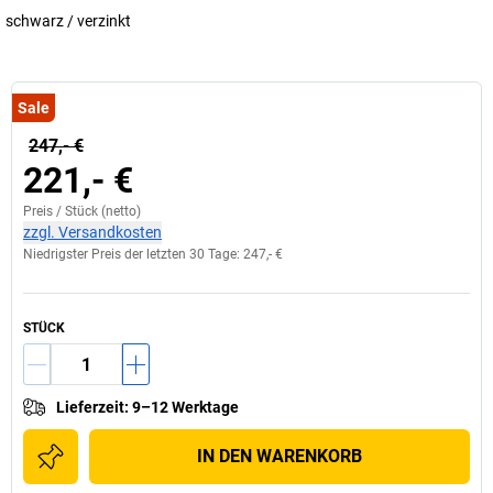
schwarz / verzinkt
Sale
247,- €
221,- €
Preis /
Stück
(netto)
zzgl. Versandkosten
Niedrigster Preis der letzten 30 Tage:
247,- €
STÜCK
Lieferzeit
:
9–12 Werktage
IN DEN WARENKORB