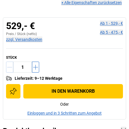
×
Alle Eigenschaften zurücksetzen
529,- €
Ab
1
-
529,- €
Ab
5
-
475,- €
Preis /
Stück
(netto)
zzgl. Versandkosten
STÜCK
Lieferzeit
:
9–12 Werktage
IN DEN WARENKORB
Oder
Einloggen und in 3 Schritten zum Angebot