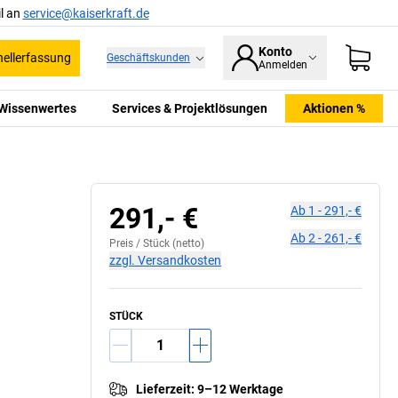
l an
service@kaiserkraft.de
Konto
ellerfassung
Geschäftskunden
Anmelden
Wissenwertes
Services & Projektlösungen
Aktionen %
291,- €
Ab
1
-
291,- €
Ab
2
-
261,- €
Preis /
Stück
(netto)
zzgl. Versandkosten
STÜCK
Lieferzeit
:
9–12 Werktage