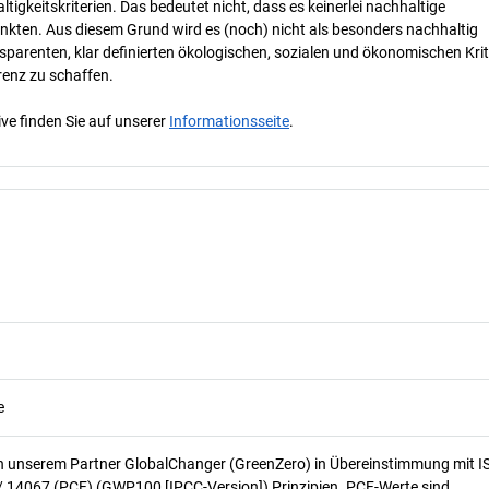
tigkeitskriterien. Das bedeutet nicht, dass es keinerlei nachhaltige
nkten. Aus diesem Grund wird es (noch) nicht als besonders nachhaltig
parenten, klar definierten ökologischen, sozialen und ökonomischen Krit
renz zu schaffen.
ve finden Sie auf unserer
Informationsseite
.
e
n unserem Partner GlobalChanger (GreenZero) in Übereinstimmung mit I
/ 14067 (PCF) (GWP100 [IPCC-Version]) Prinzipien. PCF-Werte sind