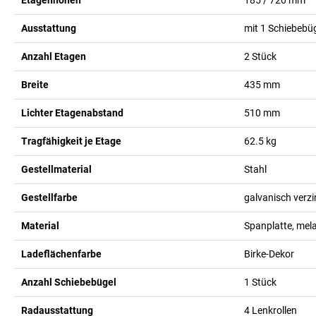
Ausstattung
mit 1 Schiebebü
Anzahl Etagen
2
Stück
Breite
435
mm
Lichter Etagenabstand
510
mm
Tragfähigkeit je Etage
62.5
kg
Gestellmaterial
Stahl
Gestellfarbe
galvanisch verzi
Material
Spanplatte, mel
Ladeflächenfarbe
Birke-Dekor
Anzahl Schiebebügel
1
Stück
Radausstattung
4 Lenkrollen