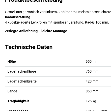
Gestell aus galvanisch verzinktem Stahlrohr mit melaminbeschichte
Radausstattung
4 kugelgelagerte Lenkrollen mit spurloser Bereifung. Rad-Ø 100 mm.
Zerlegte Anlieferung – leichte Montage.
Technische Daten
Höhe
950
mm
Ladeflächenlänge
760
mm
Ladeflächenbreite
420
mm
Länge
850
mm
Tragfähigkeit
125
kg
Etagenhöhen
185 / 720
mm