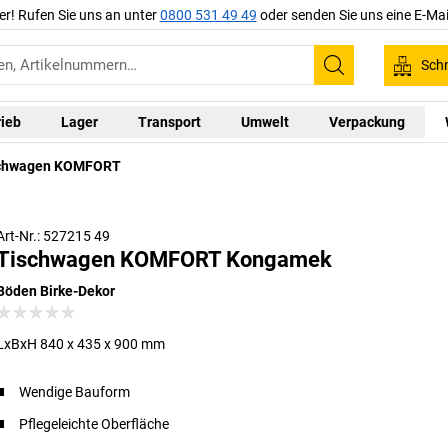
er! Rufen Sie uns an unter
0800 531 49 49
oder senden Sie uns eine E-Mai
Schn
Suchen
rieb
Lager
Transport
Umwelt
Verpackung
chwagen KOMFORT
Art-Nr.: 527215 49
Tischwagen KOMFORT Kongamek
Böden Birke-Dekor
LxBxH 840 x 435 x 900 mm
Wendige Bauform
Pflegeleichte Oberfläche