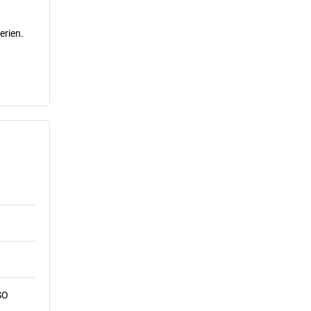
erien.
SO