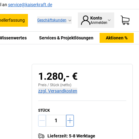
l an
service@kaiserkraft.de
Konto
ellerfassung
Geschäftskunden
Anmelden
Wissenwertes
Services & Projektlösungen
Aktionen %
1.280,- €
Preis /
Stück
(netto)
zzgl. Versandkosten
STÜCK
Lieferzeit
:
5-8 Werktage