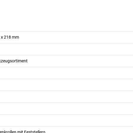
1 x 218
mm
rkzeugsortiment
enkrollen mit Feststellern