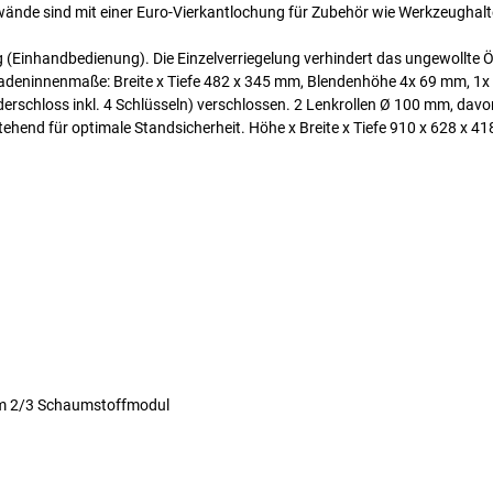
ände sind mit einer Euro-Vierkantlochung für Zubehör wie Werkzeughalt
 (Einhandbedienung). Die Einzelverriegelung verhindert das ungewollte Ö
bladeninnenmaße: Breite x Tiefe 482 x 345 mm, Blendenhöhe 4x 69 mm, 1
erschloss inkl. 4 Schlüsseln) verschlossen. 2 Lenkrollen Ø 100 mm, davo
tehend für optimale Standsicherheit. Höhe x Breite x Tiefe 910 x 628 x 4
im 2/3 Schaumstoffmodul