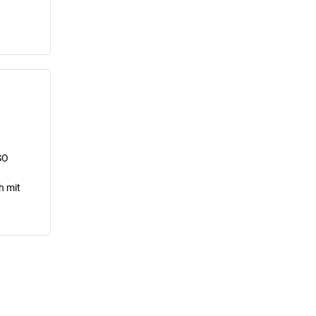
SO
h mit