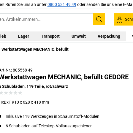
er! Rufen Sie uns an unter
0800 531 49 49
oder senden Sie uns eine E-Mai
Schn
Suchen
rieb
Lager
Transport
Umwelt
Verpackung
Werkstattwagen MECHANIC, befüllt
Art-Nr.: 805558 49
Werkstattwagen MECHANIC, befüllt GEDORE
6 Schubladen, 119 Teile, rot/schwarz
HxBxT 910 x 628 x 418 mm
Inklusive 119 Werkzeugen in Schaumstoff-Modulen
6 Schubladen auf Teleskop-Vollauszugschienen