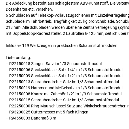
Die Abdeckung besteht aus schlagfestem ABS-Kunststoff. Die Seitenw
Dosenhalter etc. versehen.
6 Schubladen auf Teleskop-Vollauszugschienen mit Einzelverriegelung
Schublade im Fahrbetrieb. Tragfähigkeit 25 kg pro Schublade. Schu
218 mm. Alle Schubladen werden über eine Zentralverriegelung (Zylind
mit Doppelstopp-Radfeststeller. 2 Laufrollen Ø 125 mm, seitlich übers
Inklusive 119 Werkzeugen in praktischen Schaumstoffmodulen.
Lieferumfang:
– R22150018 Zangen-Satz im 1/3 Schaumstoffmodul
– R22150006 Steckschlüssel-Satz 1/4'' im 1/3 Schaumstoffmodul
– R22150009 Steckschlüssel-Satz 1/2'' im 1/3 Schaumstoffmodul
– R22150013 Schraubendreher-Satz im 1/3 Schaumstoffmodul
– R22150019 Hammer und Meißelsatz im 1/3 Schaumstoffmodul
– R22150008 Knarre mit Zubehör 1/2'' im 1/3 Schaumstoffmodul
– R22150015 Schraubendreher-Satz im 1/3 Schaumstoffmodul
– R22250000 Ring-Maulschlüssel-Satz und Winkelschraubendreher 
– R93200025 Cuttermesser mit 5-fach Klingen
– R94550003 Bandmaß 3 m