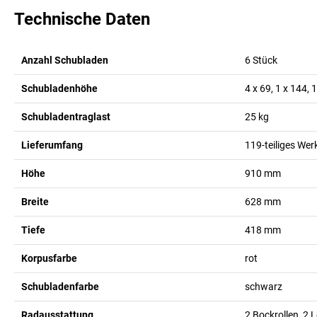
Technische Daten
Anzahl Schubladen
6
Stück
Schubladenhöhe
4 x 69, 1 x 144, 
Schubladentraglast
25
kg
Lieferumfang
119-teiliges We
Höhe
910
mm
Breite
628
mm
Tiefe
418
mm
Korpusfarbe
rot
Schubladenfarbe
schwarz
Radausstattung
2 Bockrollen, 2 L