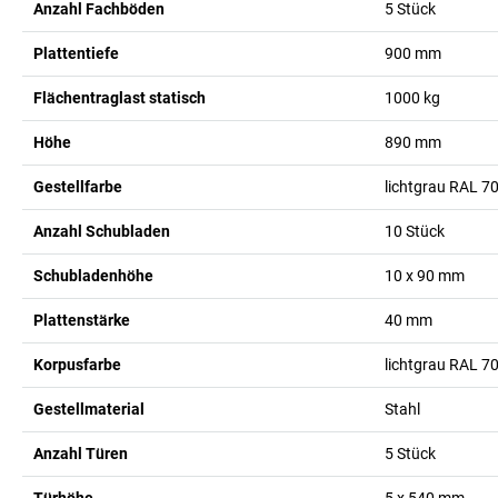
Anzahl Fachböden
5
Stück
Plattentiefe
900
mm
Flächentraglast statisch
1000
kg
Höhe
890
mm
Gestellfarbe
lichtgrau RAL 7
Anzahl Schubladen
10
Stück
Schubladenhöhe
10 x 90
mm
Plattenstärke
40
mm
Korpusfarbe
lichtgrau RAL 7
Gestellmaterial
Stahl
Anzahl Türen
5
Stück
Türhöhe
5 x 540
mm