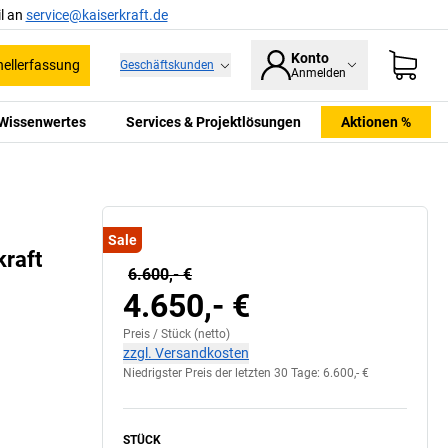
l an
service@kaiserkraft.de
Konto
ellerfassung
Geschäftskunden
Anmelden
Wissenwertes
Services & Projektlösungen
Aktionen %
Sale
raft
6.600,- €
4.650,- €
Preis /
Stück
(netto)
zzgl. Versandkosten
Niedrigster Preis der letzten 30 Tage:
6.600,- €
STÜCK