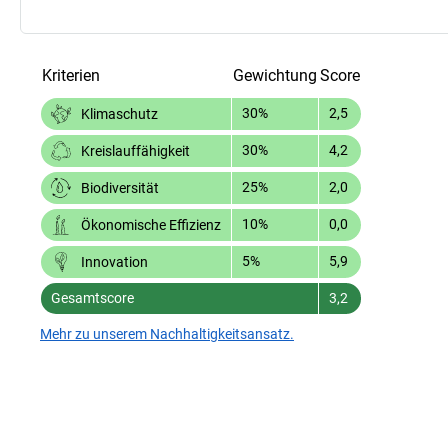
Kriterien
Gewichtung
Score
30%
2,5
Klimaschutz
30%
4,2
Kreislauffähigkeit
25%
2,0
Biodiversität
10%
0,0
Ökonomische Effizienz
5%
5,9
Innovation
Gesamtscore
3,2
Mehr zu unserem Nachhaltigkeitsansatz.