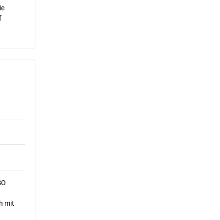
ie
f
SO
h mit