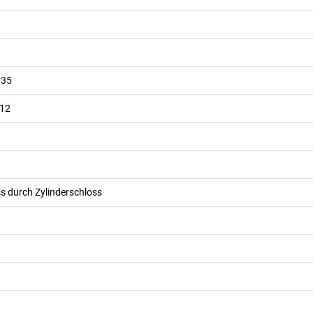
035
012
s durch Zylinderschloss