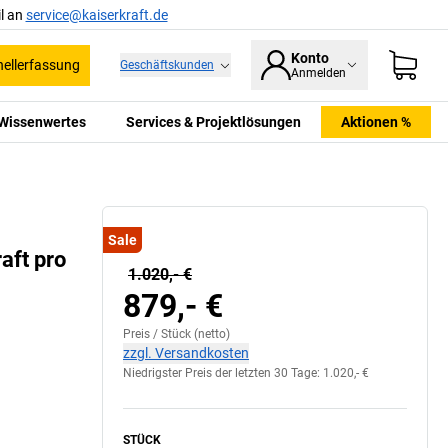
l an
service@kaiserkraft.de
Konto
ellerfassung
Geschäftskunden
Anmelden
Wissenwertes
Services & Projektlösungen
Aktionen %
Sale
aft pro
1.020,- €
879,- €
Preis /
Stück
(netto)
zzgl. Versandkosten
Niedrigster Preis der letzten 30 Tage:
1.020,- €
STÜCK