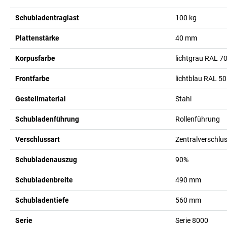
Schubladentraglast
100
kg
Plattenstärke
40
mm
Korpusfarbe
lichtgrau RAL 7
Frontfarbe
lichtblau RAL 5
Gestellmaterial
Stahl
Schubladenführung
Rollenführung
Verschlussart
Zentralverschlus
Schubladenauszug
90%
Schubladenbreite
490
mm
Schubladentiefe
560
mm
Serie
Serie 8000