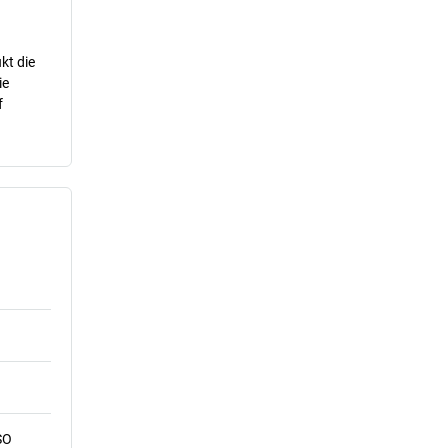
kt die
ie
f
SO