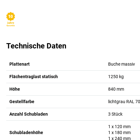
Technische Daten
Plattenart
Buche massiv
Flächentraglast statisch
1250
kg
Höhe
840
mm
Gestellfarbe
lichtgrau RAL 7
Anzahl Schubladen
3
Stück
1 x 120
mm
Schubladenhöhe
1 x 180
mm
1 x 240
mm