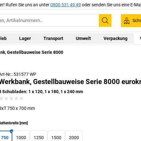
er! Rufen Sie uns an unter
0800 531 49 49
oder senden Sie uns eine E-Mai
Schn
Suchen
rieb
Lager
Transport
Umwelt
Verpackung
nk, Gestellbauweise Serie 8000
Art-Nr.: 531577 WP
Werkbank, Gestellbauweise Serie 8000 eurokr
3 Schubladen: 1 x 120, 1 x 180, 1 x 240 mm
BxT 750 x 700 mm
lattenbreite
[
mm
]
750
1000
1250
1500
2000