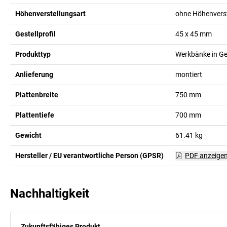
Höhenverstellungsart
ohne Höhenvers
Gestellprofil
45 x 45
mm
Produkttyp
Werkbänke in Ge
Anlieferung
montiert
Plattenbreite
750
mm
Plattentiefe
700
mm
Gewicht
61.41
kg
Hersteller / EU verantwortliche Person (GPSR)
PDF anzeige
Nachhaltigkeit
Zukunftsfähiges Produkt