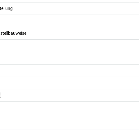
tellung
stellbauweise
n