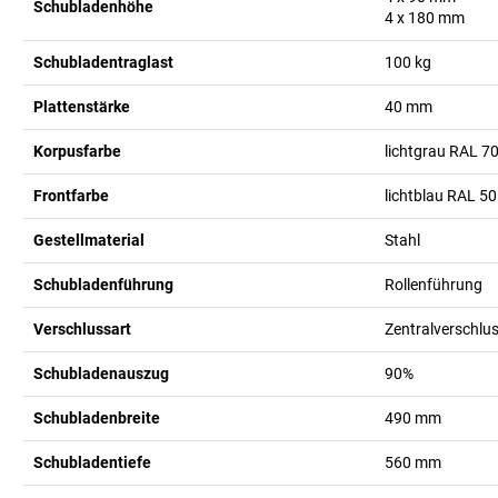
Schubladenhöhe
4 x 180
mm
Schubladentraglast
100
kg
Plattenstärke
40
mm
Korpusfarbe
lichtgrau RAL 7
Frontfarbe
lichtblau RAL 5
Gestellmaterial
Stahl
Schubladenführung
Rollenführung
Verschlussart
Zentralverschlus
Schubladenauszug
90%
Schubladenbreite
490
mm
Schubladentiefe
560
mm