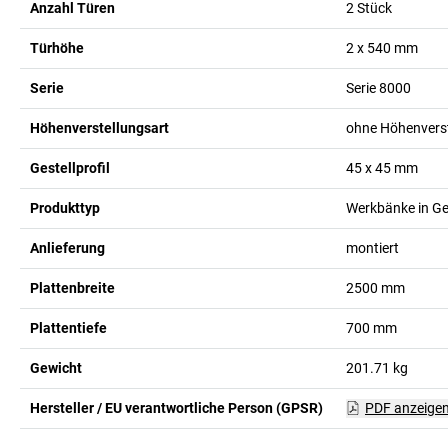
Anzahl Türen
2
Stück
Türhöhe
2 x 540
mm
Serie
Serie 8000
Höhenverstellungsart
ohne Höhenvers
Gestellprofil
45 x 45
mm
Produkttyp
Werkbänke in Ge
Anlieferung
montiert
Plattenbreite
2500
mm
Plattentiefe
700
mm
Gewicht
201.71
kg
Hersteller / EU verantwortliche Person (GPSR)
PDF anzeige