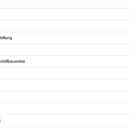
tellung
stellbauweise
n