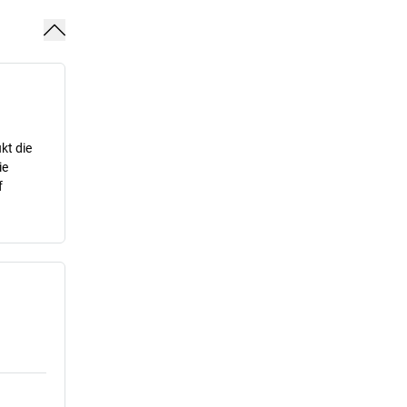
kt die
ie
f