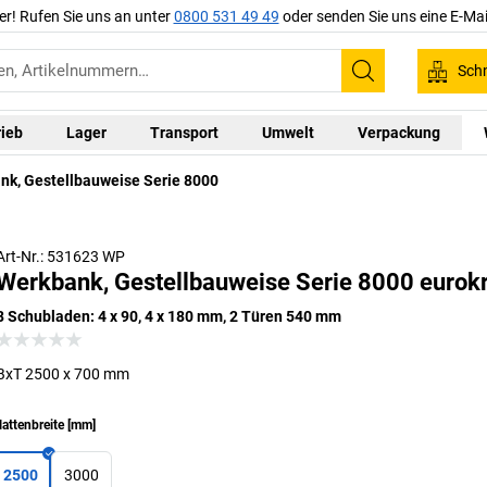
er! Rufen Sie uns an unter
0800 531 49 49
oder senden Sie uns eine E-Mai
Schn
Suchen
rieb
Lager
Transport
Umwelt
Verpackung
nk, Gestellbauweise Serie 8000
Art-Nr.: 531623 WP
Werkbank, Gestellbauweise Serie 8000 eurokr
8 Schubladen: 4 x 90, 4 x 180 mm, 2 Türen 540 mm
BxT 2500 x 700 mm
lattenbreite
[
mm
]
2500
3000