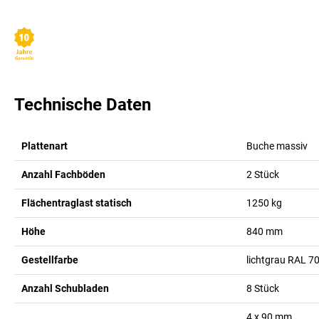
Technische Daten
Plattenart
Buche massiv
Anzahl Fachböden
2
Stück
Flächentraglast statisch
1250
kg
Höhe
840
mm
Gestellfarbe
lichtgrau RAL 7
Anzahl Schubladen
8
Stück
4 x 90
mm