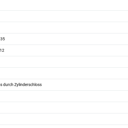
035
012
s durch Zylinderschloss