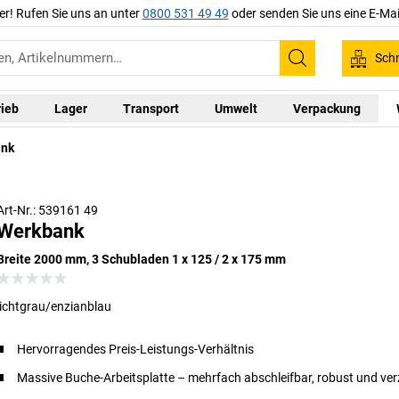
er! Rufen Sie uns an unter
0800 531 49 49
oder senden Sie uns eine E-Mai
Schn
Suchen
rieb
Lager
Transport
Umwelt
Verpackung
ank
e Produkte, ein System – kombinieren Sie Materialschränke,
ltschränke, Schubladenschränke und Werkbänke zu Ihrer
Wunsch-Werkstatt
Art-Nr.: 539161 49
Werkbank
Breite 2000 mm, 3 Schubladen 1 x 125 / 2 x 175 mm
lichtgrau/enzianblau
Hervorragendes Preis-Leistungs-Verhältnis
Massive Buche-Arbeitsplatte – mehrfach abschleifbar, robust und ver