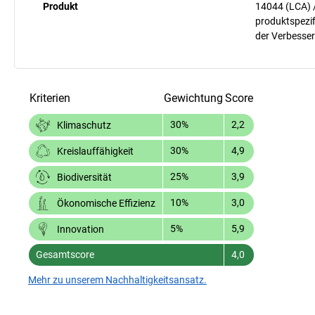
Produkt
14044 (LCA) 
produktspezif
der Verbesser
Kriterien
Gewichtung
Score
30%
2,2
Klimaschutz
30%
4,9
Kreislauffähigkeit
25%
3,9
Biodiversität
10%
3,0
Ökonomische Effizienz
5%
5,9
Innovation
Gesamtscore
4,0
Mehr zu unserem Nachhaltigkeitsansatz.