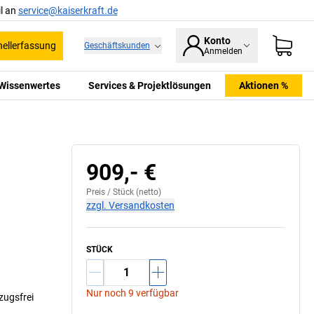
l an
service@kaiserkraft.de
Konto
ellerfassung
Geschäftskunden
Anmelden
Wissenwertes
Services & Projektlösungen
Aktionen %
909,- €
Preis /
Stück
(netto)
zzgl. Versandkosten
STÜCK
Nur noch 9 verfügbar
zugsfrei