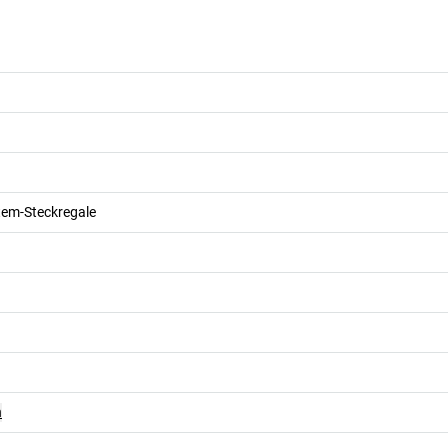
tem-Steckregale
n