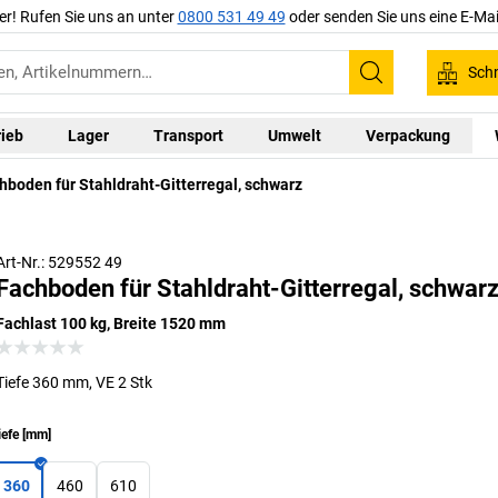
er! Rufen Sie uns an unter
0800 531 49 49
oder senden Sie uns eine E-Mai
Schn
Suchen
rieb
Lager
Transport
Umwelt
Verpackung
hboden für Stahldraht-Gitterregal, schwarz
Art-Nr.: 529552 49
Fachboden für Stahldraht-Gitterregal, schwar
Fachlast 100 kg, Breite 1520 mm
Tiefe 360 mm, VE 2 Stk
iefe
[
mm
]
360
460
610