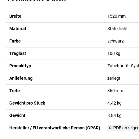
Breite
1520
mm
Material
Stahldraht
Farbe
schwarz
Traglast
100
kg
Produkttyp
Zubehör für Sys
Anlieferung
zerlegt
Tiefe
360
mm
Gewicht pro Stück
4.42
kg
Gewicht
8.84
kg
Hersteller / EU verantwortliche Person (GPSR)
PDF anzeige