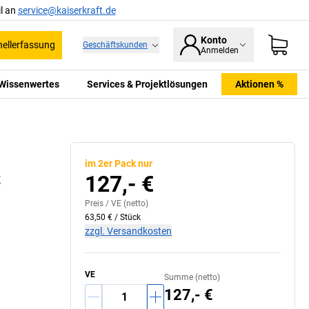
l an
service@kaiserkraft.de
Konto
ellerfassung
Geschäftskunden
Anmelden
Wissenwertes
Services & Projektlösungen
Aktionen %
im 2er Pack nur
z
127,- €
Preis /
VE
(netto)
63,50 €
/
Stück
zzgl. Versandkosten
VE
Summe (netto)
127,- €