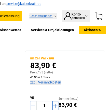
l an
service@kaiserkraft.de
Konto
ellerfassung
Geschäftskunden
Anmelden
Wissenwertes
Services & Projektlösungen
Aktionen %
im 2er Pack nur
83,90 €
Preis /
VE
(netto)
41,95 €
/
Stück
zzgl. Versandkosten
VE
Summe (netto)
83,90 €