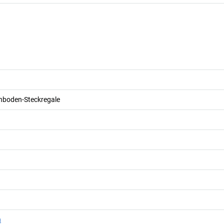
hboden-Steckregale
n