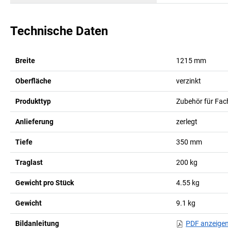
Technische Daten
Breite
1215
mm
Oberfläche
verzinkt
Produkttyp
Zubehör für Fac
Anlieferung
zerlegt
Tiefe
350
mm
Traglast
200
kg
Gewicht pro Stück
4.55
kg
Gewicht
9.1
kg
Bildanleitung
PDF anzeige