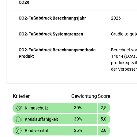
CO2e
CO2-Fußabdruck Berechnungsjahr
2026
CO2-Fußabdruck Systemgrenzen
Cradle-to-gat
CO2-Fußabdruck Berechnungsmethode
Berechnet vo
Produkt
14044 (LCA) 
produktspezif
der Verbesser
Kriterien
Gewichtung
Score
30%
2,5
Klimaschutz
30%
5,0
Kreislauffähigkeit
25%
2,0
Biodiversität