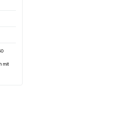
SO
h mit