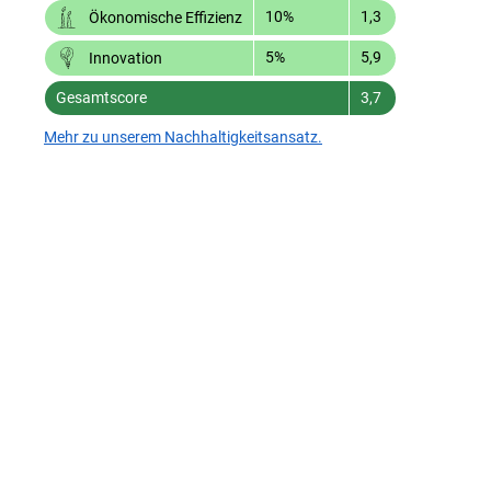
10%
1,3
Ökonomische Effizienz
5%
5,9
Innovation
Gesamtscore
3,7
Mehr zu unserem Nachhaltigkeitsansatz.