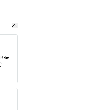
kt die
ie
f