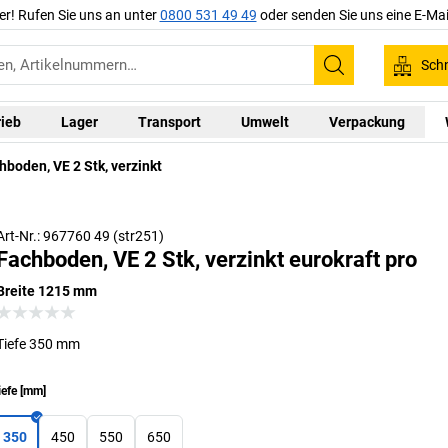
er! Rufen Sie uns an unter
0800 531 49 49
oder senden Sie uns eine E-Mai
Schn
Suchen
rieb
Lager
Transport
Umwelt
Verpackung
hboden, VE 2 Stk, verzinkt
Art-Nr.: 967760 49 (str251)
Fachboden, VE 2 Stk, verzinkt eurokraft pro
Breite 1215 mm
Tiefe 350 mm
iefe
[
mm
]
350
450
550
650