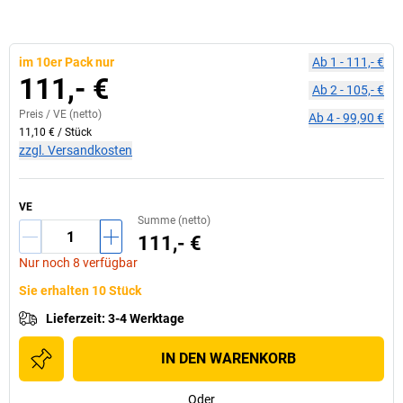
im 10er Pack nur
Ab
1
-
111,- €
111,- €
Ab
2
-
105,- €
Preis /
VE
(netto)
Ab
4
-
99,90 €
11,10 €
/
Stück
zzgl. Versandkosten
VE
Summe (netto)
111,- €
Nur noch 8 verfügbar
Sie erhalten 10 Stück
Lieferzeit
:
3-4 Werktage
IN DEN WARENKORB
Oder