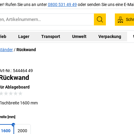
er! Rufen Sie uns an unter
0800 531 49 49
oder senden Sie uns eine E-Mai
Schn
Suchen
rieb
Lager
Transport
Umwelt
Verpackung
ständer
Rückwand
Art-Nr.: 544464 49
Rückwand
für Ablageboard
Tischbreite 1600 mm
reite
[
mm
]
1600
2000