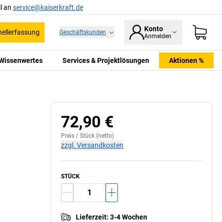
l an
service@kaiserkraft.de
Konto
ellerfassung
Geschäftskunden
Anmelden
Wissenwertes
Services & Projektlösungen
Aktionen %
72,90 €
Preis /
Stück
(netto)
zzgl. Versandkosten
STÜCK
Lieferzeit
:
3-4 Wochen