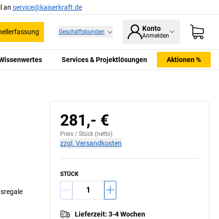
l an
service@kaiserkraft.de
Konto
ellerfassung
Geschäftskunden
Anmelden
Wissenwertes
Services & Projektlösungen
Aktionen %
281,- €
Preis /
Stück
(netto)
zzgl. Versandkosten
STÜCK
gsregale
Lieferzeit
:
3-4 Wochen