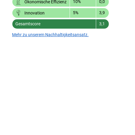
10%
0,0
Ökonomische Effizienz
5%
3,9
Innovation
Gesamtscore
3,1
Mehr zu unserem Nachhaltigkeitsansatz.