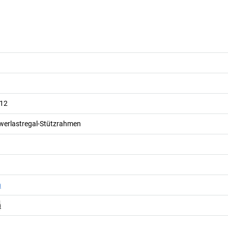
012
werlastregal-Stützrahmen
n
n