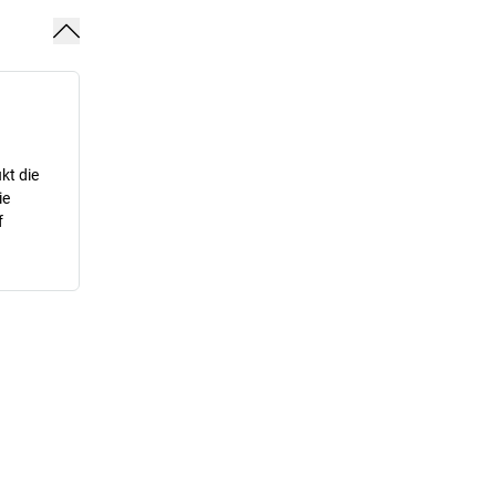
kt die
ie
f