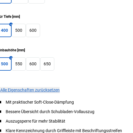
ür Tiefe
[
mm
]
400
500
600
inbauhöhe
[
mm
]
500
550
600
650
×
Alle Eigenschaften zurücksetzen
Mit praktischer Soft-Close-Dämpfung
Bessere Übersicht durch Schubladen-Vollauszug
Auszugsperre für mehr Stabilität
Klare Kennzeichnung durch Griffleiste mit Beschriftungsstreifen