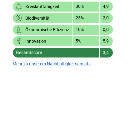
30%
4,9
Kreislauffähigkeit
25%
2,0
Biodiversität
10%
0,0
Ökonomische Effizienz
5%
5,9
Innovation
Gesamtscore
3,4
Mehr zu unserem Nachhaltigkeitsansatz.