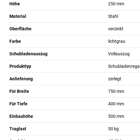
Höhe
250
mm
Material
Stahl
Oberfläche
verzinkt
Farbe
lichtgrau
Schubladenauszug
Vollauszug
Produkttyp
Schubladenrega
Anlieferung
zerlegt
Für Breite
750
mm
Für Tiefe
400
mm
Einbauhöhe
500
mm
Traglast
50
kg