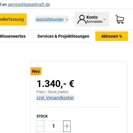
l an
service@kaiserkraft.de
Konto
ellerfassung
Geschäftskunden
Anmelden
Wissenwertes
Services & Projektlösungen
Aktionen %
Neu
1.340,- €
Preis /
Stück
(netto)
zzgl. Versandkosten
STÜCK