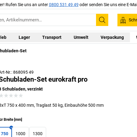
er! Rufen Sie uns an unter
0800 531 49 49
oder senden Sie uns eine E-Mai
Schn
Suchen
rieb
Lager
Transport
Umwelt
Verpackung
hubladen-Set
Zahlenschloss als optionales Zubehör verfügbar
Art-Nr.: 868095 49
Schubladen-Set eurokraft pro
3 Schubladen, verzinkt
BxT 750 x 400 mm, Traglast 50 kg, Einbauhöhe 500 mm
ür Breite
[
mm
]
750
1000
1300