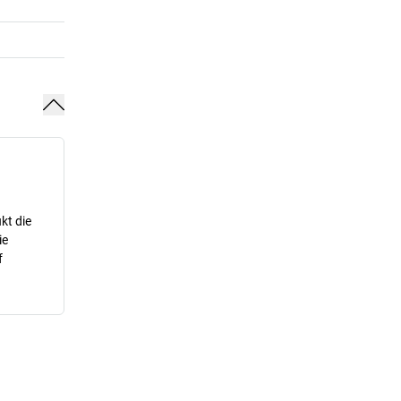
kt die
ie
f