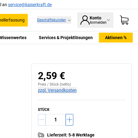
l an
service@kaiserkraft.de
Konto
ellerfassung
Geschäftskunden
Anmelden
Wissenwertes
Services & Projektlösungen
Aktionen %
2,59 €
Preis /
Stück
(netto)
zzgl. Versandkosten
STÜCK
Lieferzeit
:
5-8 Werktage