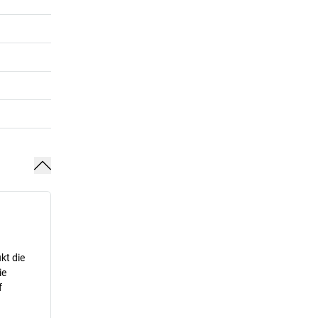
kt die
ie
f