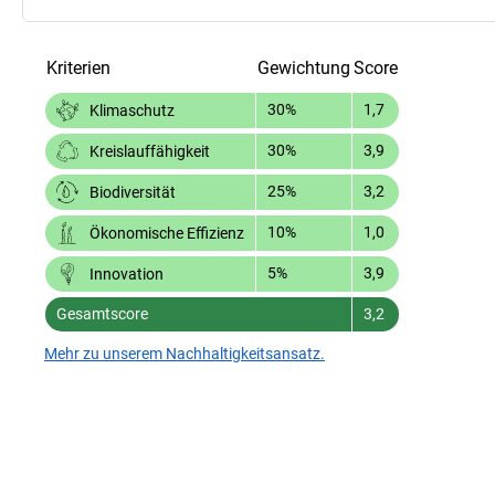
Kriterien
Gewichtung
Score
30%
1,7
Klimaschutz
30%
3,9
Kreislauffähigkeit
25%
3,2
Biodiversität
10%
1,0
Ökonomische Effizienz
5%
3,9
Innovation
Gesamtscore
3,2
Mehr zu unserem Nachhaltigkeitsansatz.