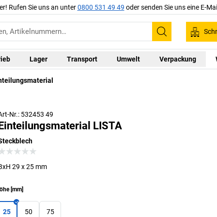
er! Rufen Sie uns an unter
0800 531 49 49
oder senden Sie uns eine E-Mai
Schn
Suchen
rieb
Lager
Transport
Umwelt
Verpackung
nteilungsmaterial
Art-Nr.: 532453 49
Einteilungsmaterial LISTA
Steckblech
BxH 29 x 25 mm
öhe
[
mm
]
25
50
75