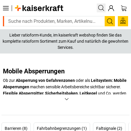
Suchen
Lieber ratioform-Kunde, im kaiserkraft webshop finden Sie das
komplette ratioform Sortiment zum Kauf und natürlich die gewohnten
Services.
Mobile Absperrungen
Ob zur
Absperrung von Gefahrenzonen
oder als
Leitsystem: Mobile
Absperrungen
machen sensible Arbeitsbereiche sichtbar sicherer.
Flexible Absperrgitter, Sicherheitsbaken, Leitkegel
und Co. werden
in
intensiven Signalfarben
zum unübersehbaren Hindernis.
Gefahrenzonen können Sie mit ihnen deutlich erkennbar markieren
und die Wegeführung beeinflussen.
+
Mehr anzeigen
Barrieren (8)
Fahrbahnbegrenzungen (1)
Faltsignale (2)