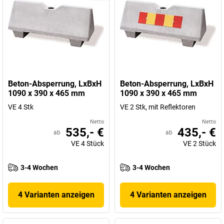
Beton-Absperrung, LxBxH
Beton-Absperrung, LxBxH
1090 x 390 x 465 mm
1090 x 390 x 465 mm
VE 4 Stk
VE 2 Stk, mit Reflektoren
Netto
Netto
535,- €
435,- €
ab
ab
VE
4
Stück
VE
2
Stück
3-4 Wochen
3-4 Wochen
4 Varianten anzeigen
4 Varianten anzeigen