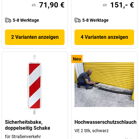
71,90 €
151,- €
ab
ab
5-8 Werktage
5-8 Werktage
2 Varianten anzeigen
4 Varianten anzeigen
Neu
Sicherheitsbake,
Hochwasserschutzschlauch
doppelseitig Schake
VE 2 Stk, schwarz
für Straßenverkehr