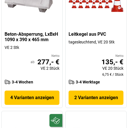
Beton-Absperrung, LxBxH
Leitkegel aus PVC
1090 x 390 x 465 mm
tagesleuchtend, VE 20 Stk
VE 2 Stk
Netto
Netto
277,- €
135,- €
ab
VE
2
Stück
VE
20
Stück
6,75 €
/
Stück
3-4 Wochen
3-4 Werktage
4 Varianten anzeigen
2 Varianten anzeigen