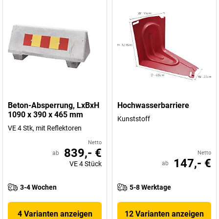
Beton-Absperrung, LxBxH
Hochwasserbarriere
1090 x 390 x 465 mm
Kunststoff
VE 4 Stk, mit Reflektoren
Netto
839,- €
ab
Netto
147,- €
VE
4
Stück
ab
3-4 Wochen
5-8 Werktage
4 Varianten anzeigen
12 Varianten anzeigen