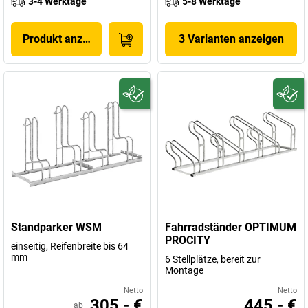
3-4 Werktage
5-8 Werktage
Produkt anzeigen
3 Varianten anzeigen
Standparker WSM
Fahrradständer OPTIMUM
PROCITY
einseitig, Reifenbreite bis 64
mm
6 Stellplätze, bereit zur
Montage
Netto
Netto
305,- €
445,- €
ab