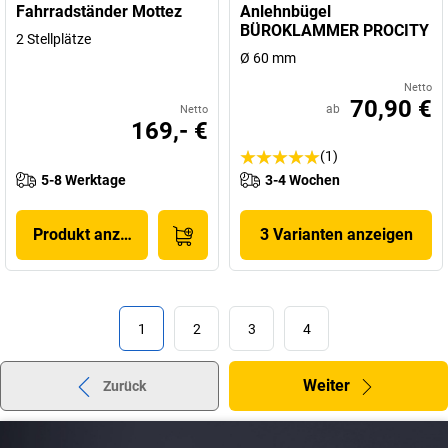
Fahrradständer Mottez
Anlehnbügel
BÜROKLAMMER PROCITY
2 Stellplätze
Ø 60 mm
Netto
70,90 €
ab
Netto
169,- €
(1)
5-8 Werktage
3-4 Wochen
Produkt anzeigen
3 Varianten anzeigen
1
2
3
4
Weiter
Zurück