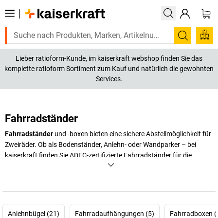
Suchen
Lieber ratioform-Kunde, im kaiserkraft webshop finden Sie das
komplette ratioform Sortiment zum Kauf und natürlich die gewohnten
Services.
Fahrradständer
Fahrradständer
und -boxen bieten eine sichere Abstellmöglichkeit für
Zweiräder. Ob als Bodenständer, Anlehn- oder Wandparker – bei
kaiserkraft
finden Sie ADFC-zertifizierte Fahrradständer für die
Einzelnutzung oder für Reihenverbindungen sowie überdachte
Fahrradgaragen.
+
Mehr anzeigen
Anlehnbügel (21)
Fahrradaufhängungen (5)
Fahrradboxen (