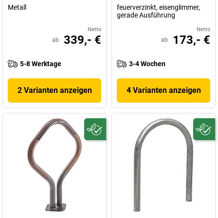
Metall
feuerverzinkt, eisenglimmer,
gerade Ausführung
Netto
Netto
339,- €
173,- €
ab
ab
5-8 Werktage
3-4 Wochen
2 Varianten anzeigen
4 Varianten anzeigen