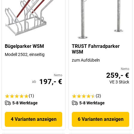
Bügelparker WSM
TRUST Fahrradparker
WSM
Modell 2502, einseitig
zum Aufdübeln
Netto
259,- €
Netto
197,- €
ab
VE
3
Stück
(1)
(2)
5-8 Werktage
5-8 Werktage
4 Varianten anzeigen
6 Varianten anzeigen