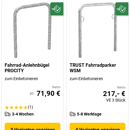
Fahrrad-Anlehnbügel
TRUST Fahrradparker
PROCITY
WSM
zum Einbetonieren
zum Einbetonieren
Netto
Netto
71,90 €
217,- €
ab
VE
3
Stück
(1)
3-4 Wochen
5-8 Werktage
3 Varianten anzeigen
4 Varianten anzeigen