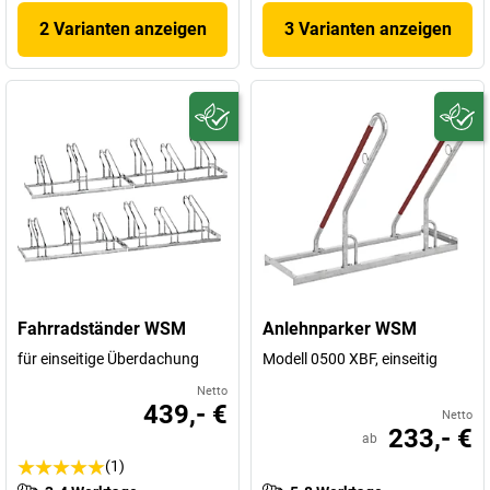
2 Varianten anzeigen
3 Varianten anzeigen
Fahrradständer WSM
Anlehnparker WSM
für einseitige Überdachung
Modell 0500 XBF, einseitig
Netto
439,- €
Netto
233,- €
ab
(1)