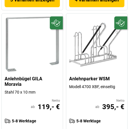
Anlehnbügel GILA
Anlehnparker WSM
Moravia
Modell 4700 XBF, einseitig
Stahl 70 x 10 mm
Netto
Netto
119,- €
395,- €
ab
ab
5-8 Werktage
5-8 Werktage