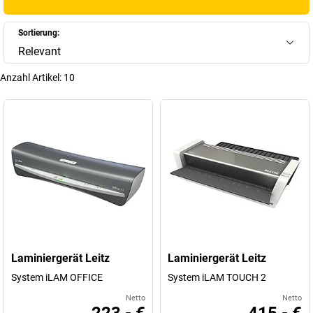
Laminiergerät
: Erhöhen Sie die Lebensdauer Ihrer Dokumente und
bewahren Sie sie in bester Qualität auf.
Sortierung:
+
Mehr anzeigen
Relevant
Anzahl Artikel:
10
Laminiergerät Leitz
Laminiergerät Leitz
System iLAM OFFICE
System iLAM TOUCH 2
Netto
Netto