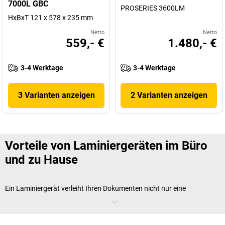
7000L GBC
PROSERIES 3600LM
HxBxT 121 x 578 x 235 mm
Netto
Netto
559,- €
1.480,- €
3-4 Werktage
3-4 Werktage
3 Varianten anzeigen
2 Varianten anzeigen
Vorteile von Laminiergeräten im Büro
und zu Hause
Ein Laminiergerät verleiht Ihren Dokumenten nicht nur eine
geschützte Oberfläche, sondern sorgt auch für eine gepflegte Optik.
Gerade für Unterlagen, die häufig im Gebrauch sind, bietet ein
Folien
Laminiergerät
entscheidende Vorteile. Durch das Laminieren wird