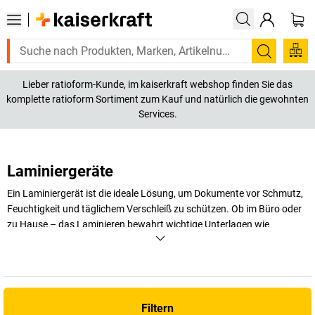
Suchen
Lieber ratioform-Kunde, im kaiserkraft webshop finden Sie das
komplette ratioform Sortiment zum Kauf und natürlich die gewohnten
Services.
Laminiergeräte
Ein Laminiergerät ist die ideale Lösung, um Dokumente vor Schmutz,
Feuchtigkeit und täglichem Verschleiß zu schützen. Ob im Büro oder
zu Hause – das Laminieren bewahrt wichtige Unterlagen wie
Zertifikate, Speisekarten, Preislisten oder Fotos sicher und stabil in
einer haltbaren Folienhülle. Bei
kaiserkraft
finden Sie eine vielfältige
Auswahl an Geräten für verschiedene Formate und Anwendungen,
sodass Sie genau das
Laminiergerät kaufen
können, das Ihren
individuellen Bedürfnissen entspricht. Ob für
DIN A4
oder
A3
Filtern