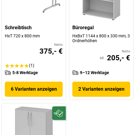
Schreibtisch
Büroregal
HxT 720 x 800 mm
HxBxT 1144 x 800 x 330 mm, 3
Ordnerhöhen
Netto
375,- €
Netto
205,- €
ab
(1)
5-8 Werktage
9–12 Werktage
6 Varianten anzeigen
2 Varianten anzeigen