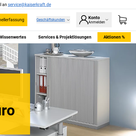
l an
service@kaiserkraft.de
Konto
ellerfassung
Geschäftskunden
Anmelden
Wissenwertes
Services & Projektlösungen
Aktionen %
üro