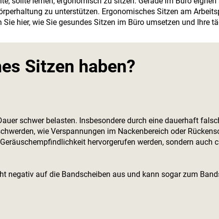
te, sollte lernen, ergonomisch zu sitzen. Gerade im Büro eignen 
rperhaltung zu unterstützen. Ergonomisches Sitzen am Arbeitsp
 Sie hier, wie Sie gesundes Sitzen im Büro umsetzen und Ihre t
hes Sitzen haben?
Dauer schwer belasten. Insbesondere durch eine dauerhaft fals
schwerden, wie Verspannungen im Nackenbereich oder Rückensc
eräuschempfindlichkeit hervorgerufen werden, sondern auch ch
cht negativ auf die Bandscheiben aus und kann sogar zum Bandsc