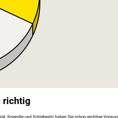
 richtig
k, Knierolle und Schiebesitz haben Sie schon wichtige Vorauss