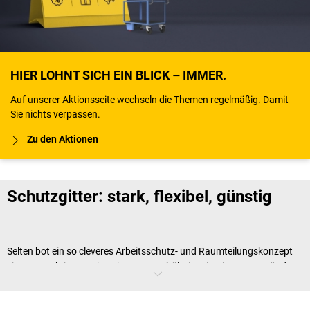
HIER LOHNT SICH EIN BLICK – IMMER.
Auf unserer Aktionsseite wechseln die Themen regelmäßig. Damit
Sie nichts verpassen.
Zu den Aktionen
Schutzgitter: stark, flexibel, günstig
Selten bot ein so cleveres Arbeitsschutz- und Raumteilungskonzept
ein so attraktives Preis-Leistungs-Verhältnis. Die Gittertrennwände
von
kaiserkraft
halten nicht nur Ihre Maschinen auf gebotenem
Abstand zu Ihren Mitarbeitern. Ein modulares Prinzip aufeinander