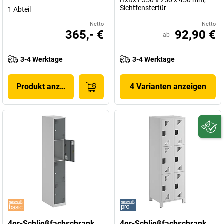
HxBxT 350 x 250 x 450 mm,
Sichtfenstertür
1 Abteil
Netto
Netto
365,- €
92,90 €
ab
3-4 Werktage
3-4 Werktage
Produkt anzeigen
4 Varianten anzeigen
4er-Schließfachschrank
4er-Schließfachschrank