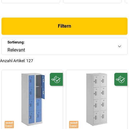
Größe auch in beengten Räumen Platz finden und dennoch hohen
Sicherheitsansprüchen genügen.
+
Mehr anzeigen
Filtern
Sortierung:
Relevant
Anzahl Artikel:
127