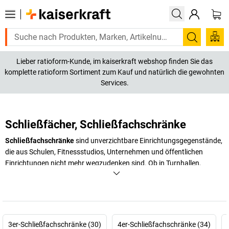
Suchen
Lieber ratioform-Kunde, im kaiserkraft webshop finden Sie das
komplette ratioform Sortiment zum Kauf und natürlich die gewohnten
Services.
Schließfächer, Schließfachschränke
Schließfachschränke
sind unverzichtbare Einrichtungsgegenstände,
die aus Schulen, Fitnessstudios, Unternehmen und öffentlichen
Einrichtungen nicht mehr wegzudenken sind. Ob in Turnhallen,
Schwimmbädern oder Bürogebäuden – Schließfächer bieten eine
sichere und praktische Möglichkeit, persönliche Gegenstände wie
(Arbeits-) Kleidung, Bücher oder Wertsachen zu verstauen sowie für
Ordnung im Unternehmen zu sorgen. Für Schulen und öffentliche
Einrichtungen bieten wir kleine Schließfächer, die durch ihre kompakte
3er-Schließfachschränke (30)
4er-Schließfachschränke (34)