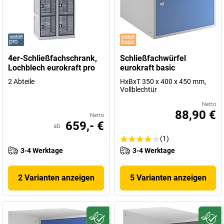
4er-Schließfachschrank,
Schließfachwürfel
Lochblech eurokraft pro
eurokraft basic
2 Abteile
HxBxT 350 x 400 x 450 mm,
Vollblechtür
Netto
88,90 €
Netto
659,- €
ab
(1)
3-4 Werktage
3-4 Werktage
2 Varianten anzeigen
5 Varianten anzeigen