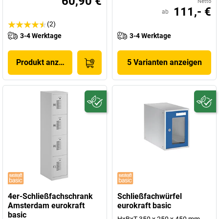
60,90 €
Netto
111,- €
ab
(2)
3-4 Werktage
3-4 Werktage
Produkt anzeigen
5 Varianten anzeigen
4er-Schließfachschrank
Schließfachwürfel
Amsterdam eurokraft
eurokraft basic
basic