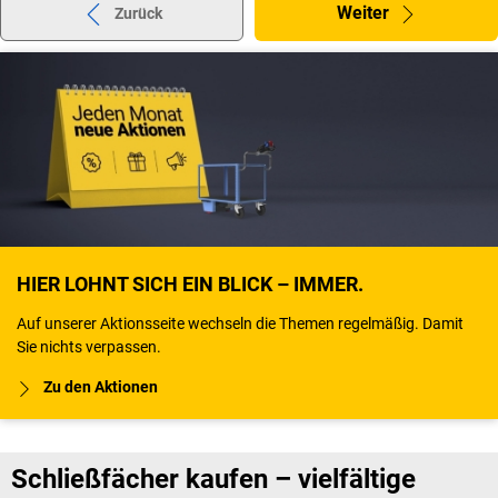
Weiter
Zurück
HIER LOHNT SICH EIN BLICK – IMMER.
Auf unserer Aktionsseite wechseln die Themen regelmäßig. Damit
Sie nichts verpassen.
Zu den Aktionen
Schließfächer kaufen – vielfältige