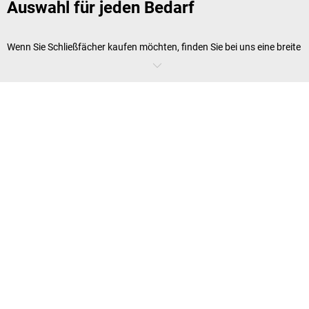
Auswahl für jeden Bedarf
Wenn Sie Schließfächer kaufen möchten, finden Sie bei uns eine breite
Auswahl an Modellen in verschiedenen Größen, Designs und
Ausführungen, die sich individuell an Ihre Bedürfnisse anpassen
lassen. Unsere Schließfachspinde sind in
robusten Materialien wie
Stahl
erhältlich, um
höchste Langlebigkeit und Stabilität
zu
gewährleisten, auch bei intensiver Nutzung in stark frequentierten
Bereichen. Für den Einsatz in Feuchträumen, wie Schwimmbädern
oder Saunen, empfehlen wir Modelle aus verzinktem Stahl oder
Edelstahl, die besonders korrosionsbeständig und langlebig sind.
Zusätzlich bieten unsere Schließfächer verschiedene Schließsysteme,
von Zylinderschlössern über Vorhängeschlösser bis hin zu
Sicherheitsdrehriegeln, die höchsten Sicherheitsanforderungen
gerecht werden. So können Sie sicherstellen, dass alle persönlichen
Gegenstände Ihrer Mitarbeiter, Besucher oder Kunden optimal
geschützt sind.