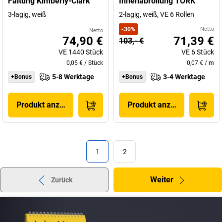
Faltung Kimberly-Clark
Innenabrollung TORK
3-lagig, weiß
2-lagig, weiß, VE 6 Rollen
-
30
%
Netto
Netto
74,90 €
71,39 €
103,- €
VE
1440
Stück
VE
6
Stück
0,05 €
/
Stück
0,07 €
/
m
5-8 Werktage
3-4 Werktage
+Bonus
+Bonus
Produkt anzeigen
Produkt anzeigen
1
2
Weiter
Zurück