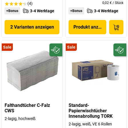
0,02 €
/
Stück
(4)
3-4 Werktage
3-4 Werktage
+Bonus
+Bonus
2 Varianten anzeigen
Produkt anzeigen
Sale
Sale
Falthandtücher C-Falz
Standard-
CWS
Papierwischtücher
Innenabrollung TORK
2-lagig, hochweiß
2-lagig, weiß, VE 6 Rollen