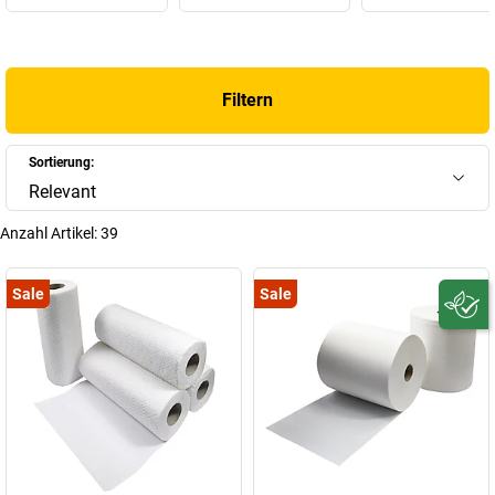
Papierhandtüchern führen wir auch Falthandtücher,
Papierhandtuchrollen sowie Spezialprodukte für Spendersysteme.
Profitieren Sie von einer großen Auswahl an Varianten, Lagen und
Formaten. Passendes Zubehör für eine saubere
Filtern
Waschraumorganisation finden Sie ebenfalls in unserem Shop.
Vertrauen Sie auf unsere Kompetenz in Sachen
Waschraumausstattung und optimieren Sie Ihre Hygienelösung
Sortierung:
nachhaltig.
Relevant
+
Mehr anzeigen
Anzahl Artikel:
39
Sale
Sale