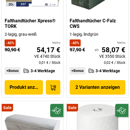
Falthandtücher Xpress®
Falthandtücher C-Falz
TORK
CWS
2-lagig, grau-weiß
1-lagig, lindgrün
-
40
%
Netto
-
40
%
Netto
54,17 €
58,07 €
90,90 €
97,90 €
ab
VE
4740
Stück
VE
3550
Stück
0,01 €
/
Stück
0,02 €
/
Stück
3-4 Werktage
3-4 Werktage
+Bonus
+Bonus
Produkt anzeigen
2 Varianten anzeigen
Sale
Sale