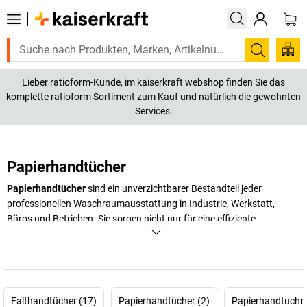
Suchen
Lieber ratioform-Kunde, im kaiserkraft webshop finden Sie das
komplette ratioform Sortiment zum Kauf und natürlich die gewohnten
Services.
Papierhandtücher
Papierhandtücher
sind ein unverzichtbarer Bestandteil jeder
professionellen Waschraumausstattung in Industrie, Werkstatt,
Büros und Betrieben. Sie sorgen nicht nur für eine effiziente
Handtrocknung, sondern unterstützen aktiv die Hygiene am
Arbeitsplatz. Durch ihre Einmalverwendung werden Keime nicht
weitergegeben, wodurch die Ansteckungsgefahr erheblich reduziert
wird. Unsere Papierhandtücher zeichnen sich durch Saugfähigkeit,
Reißfestigkeit und hohe Hygienestandards aus. Neben klassischen
Falthandtücher (17)
Papierhandtücher (2)
Papierhandtuchro