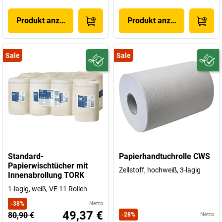
Produkt anzeigen
Produkt anzeigen
Sale
Sale
Standard-
Papierhandtuchrolle CWS
Papierwischtücher mit
Zellstoff, hochweiß, 3-lagig
Innenabrollung TORK
1-lagig, weiß, VE 11 Rollen
-
38
%
Netto
49,37 €
80,90 €
-
28
%
Netto