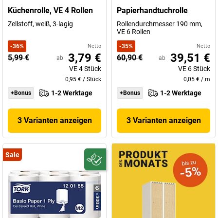
Küchenrolle, VE 4 Rollen
Papierhandtuchrolle
Zellstoff, weiß, 3-lagig
Rollendurchmesser 190 mm,
VE 6 Rollen
-
36
%
Netto
-
35
%
Netto
3,79 €
39,51 €
5,99 €
60,90 €
ab
ab
VE
4
Stück
VE
6
Stück
0,95 €
/
Stück
0,05 €
/
m
1-2 Werktage
1-2 Werktage
+Bonus
+Bonus
3 Varianten anzeigen
3 Varianten anzeigen
Sale