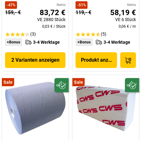
-
47
%
Netto
-
51
%
Netto
83,72 €
58,19 €
159,- €
119,- €
VE
2880
Stück
VE
6
Stück
0,03 €
/
Stück
0,06 €
/
m
(3)
(5)
3-4 Werktage
3-4 Werktage
+Bonus
+Bonus
2 Varianten anzeigen
Produkt anzeigen
Sale
Sale