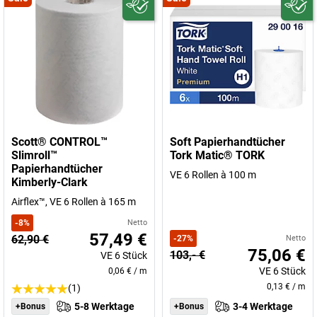
Scott® CONTROL™
Soft Papierhandtücher
Slimroll™
Tork Matic® TORK
Papierhandtücher
VE 6 Rollen à 100 m
Kimberly-Clark
Airflex™, VE 6 Rollen à 165 m
-
8
%
Netto
57,49 €
62,90 €
-
27
%
Netto
75,06 €
103,- €
VE
6
Stück
VE
6
Stück
0,06 €
/
m
0,13 €
/
m
(1)
5-8 Werktage
3-4 Werktage
+Bonus
+Bonus