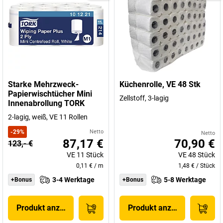
Starke Mehrzweck-
Küchenrolle, VE 48 Stk
Papierwischtücher Mini
Zellstoff, 3-lagig
Innenabrollung TORK
2-lagig, weiß, VE 11 Rollen
-
29
%
Netto
Netto
87,17 €
70,90 €
123,- €
VE
11
Stück
VE
48
Stück
0,11 €
/
m
1,48 €
/
Stück
3-4 Werktage
5-8 Werktage
+Bonus
+Bonus
Produkt anzeigen
Produkt anzeigen