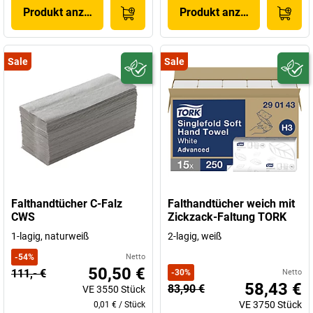
Produkt anzeigen
Produkt anzeigen
Sale
Sale
Falthandtücher C-Falz
Falthandtücher weich mit
CWS
Zickzack-Faltung TORK
1-lagig, naturweiß
2-lagig, weiß
-
54
%
Netto
50,50 €
111,- €
-
30
%
Netto
58,43 €
83,90 €
VE
3550
Stück
VE
3750
Stück
0,01 €
/
Stück