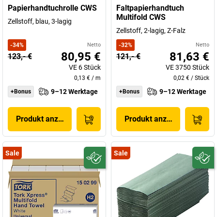
Papierhandtuchrolle CWS
Faltpapierhandtuch
Multifold CWS
Zellstoff, blau, 3-lagig
Zellstoff, 2-lagig, Z-Falz
-
34
%
Netto
-
32
%
Netto
80,95 €
81,63 €
123,- €
121,- €
VE
6
Stück
VE
3750
Stück
0,13 €
/
m
0,02 €
/
Stück
9–12 Werktage
9–12 Werktage
+Bonus
+Bonus
Produkt anzeigen
Produkt anzeigen
Sale
Sale