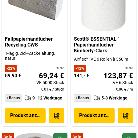
Faltpapierhandtücher
Scott® ESSENTIAL™
Recycling CWS
Papierhandtücher
Kimberly-Clark
1-lagig, Zick-Zack-Faltung,
natur
Airflex™, VE 6 Rollen à 350 m
-
22
%
Netto
-
12
%
Netto
69,24 €
123,87 €
89,90 €
141,- €
VE
5000
Stück
VE
6
Stück
0,01 €
/
Stück
0,06 €
/
m
9–12 Werktage
5-8 Werktage
+Bonus
+Bonus
Produkt anzeigen
Produkt anzeigen
Sale
Sale