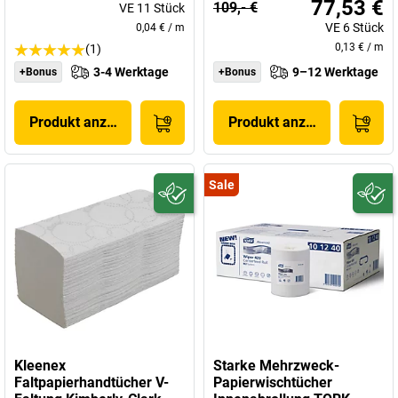
77,53 €
109,- €
VE
11
Stück
VE
6
Stück
0,04 €
/
m
0,13 €
/
m
(1)
3-4 Werktage
9–12 Werktage
+Bonus
+Bonus
Produkt anzeigen
Produkt anzeigen
Sale
Kleenex
Starke Mehrzweck-
Faltpapierhandtücher V-
Papierwischtücher