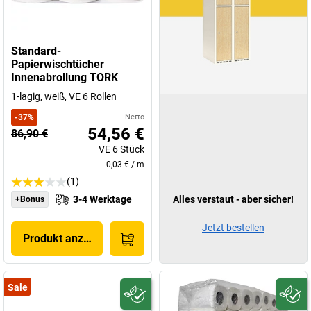
Standard-
Papierwischtücher
Innenabrollung TORK
1-lagig, weiß, VE 6 Rollen
-
37
%
Netto
54,56 €
86,90 €
VE
6
Stück
0,03 €
/
m
(1)
3-4 Werktage
Alles verstaut - aber sicher!
+Bonus
Jetzt bestellen
Produkt anzeigen
Sale