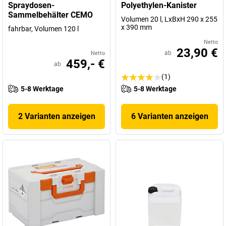
Spraydosen-
Polyethylen-Kanister
Sammelbehälter CEMO
Volumen 20 l, LxBxH 290 x 255
x 390 mm
fahrbar, Volumen 120 l
Netto
23,90 €
ab
Netto
459,- €
ab
(1)
5-8 Werktage
5-8 Werktage
2 Varianten anzeigen
6 Varianten anzeigen