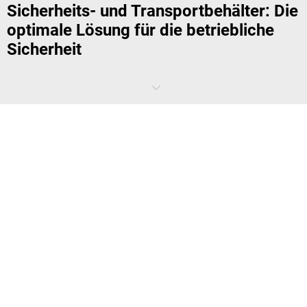
Sicherheits- und Transportbehälter: Die
optimale Lösung für die betriebliche
Sicherheit
Von leicht entflammbaren Flüssigkeiten bis zum aggressiven
Reiniger: In jedem Betrieb mit Labor, Produktionsstrecke oder
Werkstatt sind Gefahrstoffe ein wichtiges Thema. Der Gesetzgeber
hat hierzu zahlreiche Vorschriften erlassen, um den Umweltschutz,
die Mitarbeitersicherheit und den reibungslosen Betriebsablauf zu
garantieren. Diese Vorschriften sind Ihr Kompass, mit dem Sie
geeignete Sicherheits- und Transportbehälter bei
kaiserkraft
finden.
Wir geben Ihnen hier einen Überblick über die wichtigsten Aspekte bei
der Auswahl.
Was sagt der Gesetzgeber zum Einsatz von
Sicherheits- und Transportbehältern?