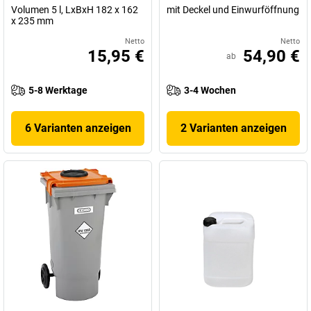
Volumen 5 l, LxBxH 182 x 162
mit Deckel und Einwurföffnung
x 235 mm
Netto
Netto
15,95 €
54,90 €
ab
5-8 Werktage
3-4 Wochen
6 Varianten anzeigen
2 Varianten anzeigen