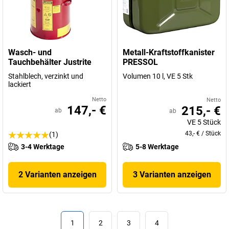
Wasch- und
Metall-Kraftstoffkanister
Tauchbehälter Justrite
PRESSOL
Stahlblech, verzinkt und
Volumen 10 l, VE 5 Stk
lackiert
Netto
Netto
147,- €
215,- €
ab
ab
VE
5
Stück
43,- €
/
Stück
(1)
3-4 Werktage
5-8 Werktage
2 Varianten anzeigen
3 Varianten anzeigen
1
2
3
4