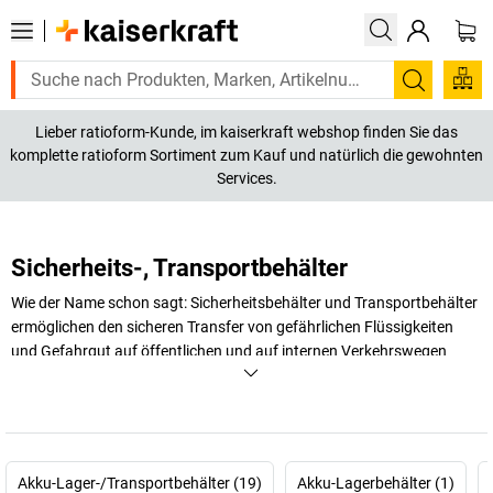
Suchen
Lieber ratioform-Kunde, im kaiserkraft webshop finden Sie das
komplette ratioform Sortiment zum Kauf und natürlich die gewohnten
Services.
Sicherheits-, Transportbehälter
Wie der Name schon sagt: Sicherheitsbehälter und Transportbehälter
ermöglichen den sicheren Transfer von gefährlichen Flüssigkeiten
und Gefahrgut auf öffentlichen und auf internen Verkehrswegen
sowie das sichere Lagern, Dosieren und Entsorgen von entzündbaren
und aggressiven Medien sowie Säuren und Laugen.
+
Mehr anzeigen
Akku-Lager-/Transportbehälter (19)
Akku-Lagerbehälter (1)