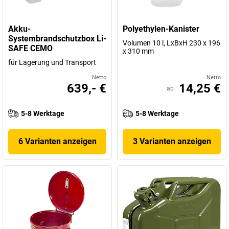
Akku-
Polyethylen-Kanister
Systembrandschutzbox Li-
Volumen 10 l, LxBxH 230 x 196
SAFE CEMO
x 310 mm
für Lagerung und Transport
Netto
Netto
639,- €
14,25 €
ab
5-8 Werktage
5-8 Werktage
6 Varianten anzeigen
3 Varianten anzeigen