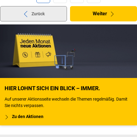
Weiter
Zurück
HIER LOHNT SICH EIN BLICK – IMMER.
Auf unserer Aktionsseite wechseln die Themen regelmäßig. Damit
Sie nichts verpassen.
Zu den Aktionen