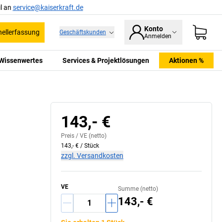
l an
service@kaiserkraft.de
Konto
ellerfassung
Geschäftskunden
Anmelden
Wissenwertes
Services & Projektlösungen
Aktionen %
143,- €
Preis /
VE
(netto)
143,- €
/
Stück
zzgl. Versandkosten
VE
Summe (netto)
143,- €