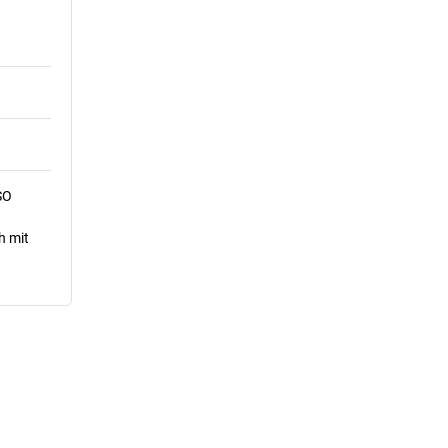
SO
h mit