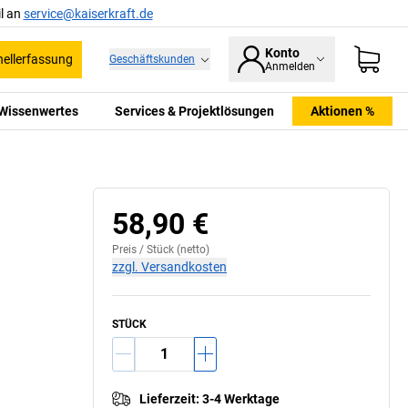
l an
service@kaiserkraft.de
Konto
ellerfassung
Geschäftskunden
Anmelden
Wissenwertes
Services & Projektlösungen
Aktionen %
58,90 €
Preis /
Stück
(netto)
zzgl. Versandkosten
STÜCK
Lieferzeit
:
3-4 Werktage