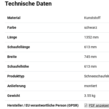
Technische Daten
Material
Kunststoff
Farbe
schwarz
Länge
1352
mm
Schaufellänge
613
mm
Breite
745
mm
Schaufelhöhe
613
mm
Produkttyp
Schneeschaufel
Anlieferung
montiert
Gewicht
3.55
kg
Hersteller / EU verantwortliche Person (GPSR)
PDF anzeige